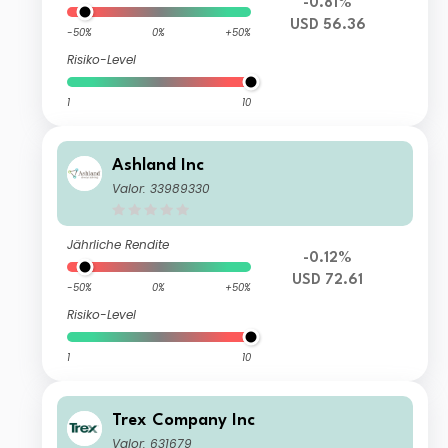
-0.81%
USD 56.36
-50%
0%
+50%
Risiko-Level
1
10
Ashland Inc
Valor: 33989330
Jährliche Rendite
-0.12%
USD 72.61
-50%
0%
+50%
Risiko-Level
1
10
Trex Company Inc
Valor: 631679