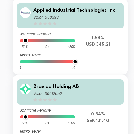
Applied Industrial Technologies Inc
Valor: 560393
Jährliche Rendite
1.58%
USD 345.21
-50%
0%
+50%
Risiko-Level
1
10
Bravida Holding AB
Valor: 30012052
Jährliche Rendite
0.54%
SEK 131.40
-50%
0%
+50%
Risiko-Level