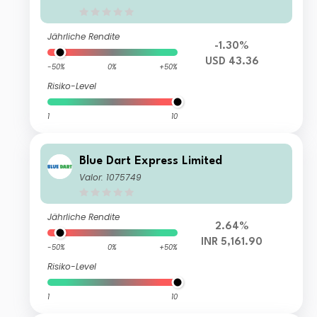
Jährliche Rendite
-1.30%
USD 43.36
-50%
0%
+50%
Risiko-Level
1
10
Blue Dart Express Limited
Valor: 1075749
Jährliche Rendite
2.64%
INR 5,161.90
-50%
0%
+50%
Risiko-Level
1
10