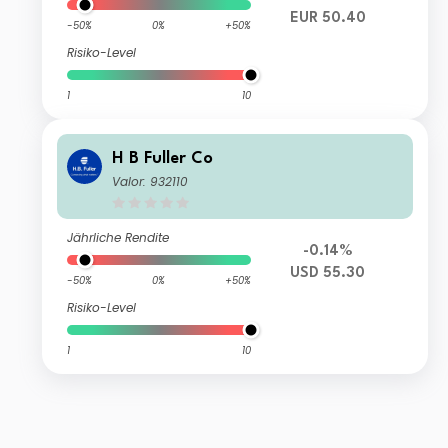
EUR 50.40
-50%
0%
+50%
Risiko-Level
1
10
H B Fuller Co
Valor: 932110
Jährliche Rendite
-0.14%
USD 55.30
-50%
0%
+50%
Risiko-Level
1
10