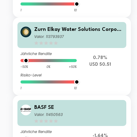
1
10
Zurn Elkay Water Solutions Corpora
tion
Valor: 113793937
Jährliche Rendite
0.78%
USD 50.51
-50%
0%
+50%
Risiko-Level
1
10
BASF SE
Valor: 11450563
Jährliche Rendite
-1.64%