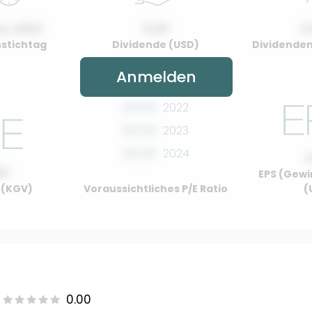
y, 2022
0.00
0
stichtag
Dividende (USD)
Dividenden
Anmelden
00.00
2022
00.00
2023
00.00
2024
00
EPS (Gewi
o (KGV)
Voraussichtliches P/E Ratio
(
0.00