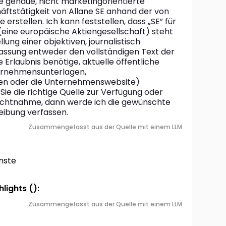
 genaue, nicht marketingorientierte 
ftstätigkeit von Allane SE anhand der von 
rstellen. Ich kann feststellen, dass „SE” für 
eine europäische Aktiengesellschaft) steht 
llung einer objektiven, journalistisch 
sung entweder den vollständigen Text der 
 Erlaubnis benötige, aktuelle öffentliche 
ernehmensunterlagen, 
en oder die Unternehmenswebsite) 
 Sie die richtige Quelle zur Verfügung oder 
nsichtnahme, dann werde ich die gewünschte 
eibung verfassen.
Zusammengefasst aus der Quelle mit einem LLM
nste
lights ():
Zusammengefasst aus der Quelle mit einem LLM