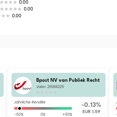
0.00
0.00
0.00
Bpost NV van Publiek Recht
Valor: 21588225
Jährliche Rendite
-0.13%
EUR 1.59
-50%
0%
+50%