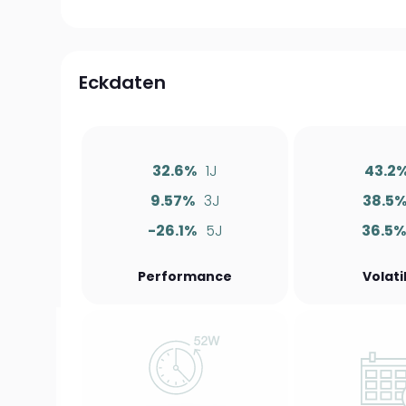
Eckdaten
32.6%
1J
43.2
9.57%
3J
38.5
-26.1%
5J
36.5
Performance
Volati