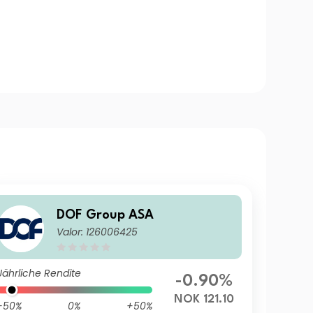
DOF Group ASA
Valor: 126006425
Jährliche Rendite
-0.90%
NOK 121.10
-50%
0%
+50%