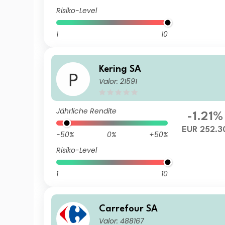
Risiko-Level
1
10
Kering SA
Valor: 21591
Jährliche Rendite
-1.21%
EUR 252.3
-50%
0%
+50%
Risiko-Level
1
10
Carrefour SA
Valor: 488167