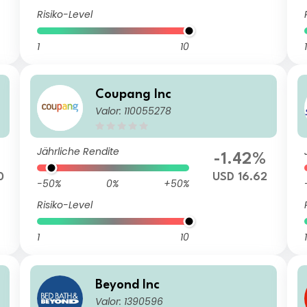
Risiko-Level
1
10
1
Coupang Inc
Valor: 110055278
Jährliche Rendite
-1.42%
0
USD 16.62
-50%
0%
+50%
Risiko-Level
1
10
1
Beyond Inc
Valor: 1390596