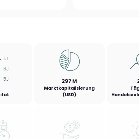
%
1J
%
3J
%
5J
297 M
Marktkapitalisierung
Täg
lität
(USD)
Handelsvol