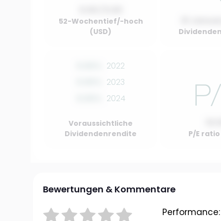
0.00 / 0.00
01 Januar
52-Wochentief/-hoch
(USD)
Dividenden
0.00%
2022
0.00%
2023
0.00%
2024
10.
Voraussichtliche
Dividendenrendite
P/E rati
Bewertungen & Kommentare
Performance: