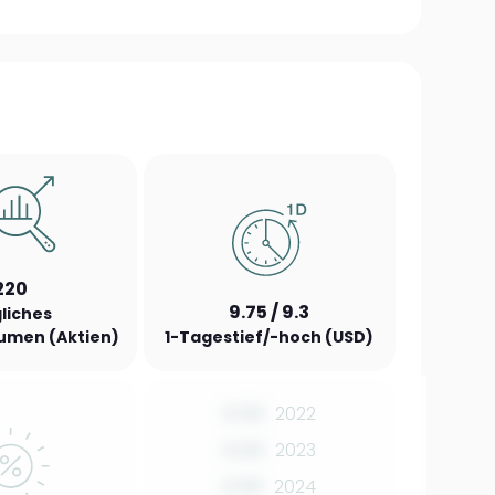
220
9.75 / 9.3
liches
umen (Aktien)
1-Tagestief/-hoch (USD)
0.00
2022
0.00
2023
0.00
2024