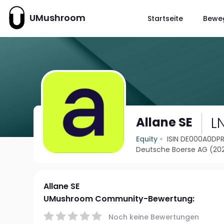
UMushroom
Startseite
Bewe
L
Allane SE
Equity
ISIN DE000A0DP
Deutsche Boerse AG (20
Allane SE
UMushroom Community-Bewertung:
Noch keine Bewertungen