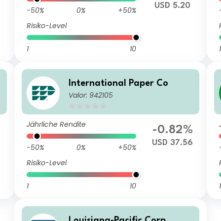
9
USD 5.20
-50%
0%
+50%
Risiko-Level
1
10
1
International Paper Co
Valor: 942105
Jährliche Rendite
-0.82%
USD 37.56
-50%
0%
+50%
Risiko-Level
1
10
1
Louisiana-Pacific Corp