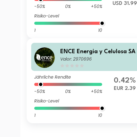
USD 31.9
-50%
0%
+50%
Risiko-Level
1
10
ENCE Energia y Celulosa SA
Valor: 2970696
Jährliche Rendite
0.42%
EUR 2.39
-50%
0%
+50%
Risiko-Level
1
10