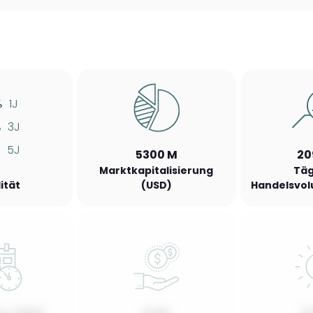
%
1J
%
3J
%
5J
5300 M
20
Marktkapitalisierung
Täg
lität
(USD)
Handelsvol