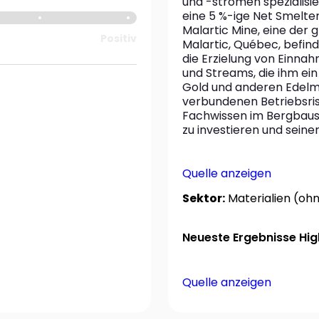
und -strömen spezialisie
eine 5 %-ige Net Smelter
Malartic Mine, eine der 
Positiv
Malartic, Québec, befind
die Erzielung von Einnah
und Streams, die ihm ei
Gold und anderen Edelm
verbundenen Betriebsrisi
Fachwissen im Bergbause
zu investieren und seine
Quelle anzeigen
Sektor:
Materialien (ohn
Neueste Ergebnisse High
Quelle anzeigen