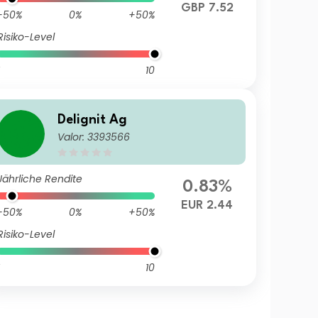
GBP 7.52
-50%
0%
+50%
Risiko-Level
10
Delignit Ag
Valor: 3393566
Jährliche Rendite
0.83%
EUR 2.44
-50%
0%
+50%
Risiko-Level
10