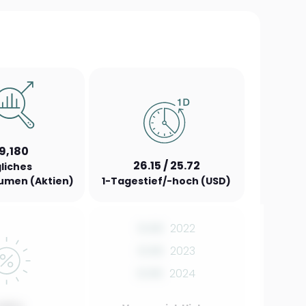
9,180
26.15 / 25.72
liches
umen (Aktien)
1-Tagestief/-hoch (USD)
0.00
2022
0.00
2023
0.00
2024