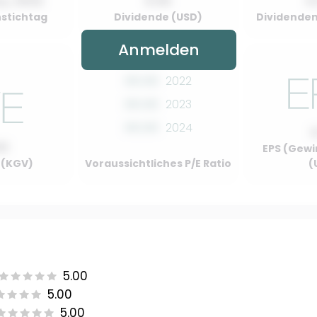
y, 2022
0.00
0
stichtag
Dividende (USD)
Dividenden
Anmelden
00.00
2022
00.00
2023
00.00
2024
00
EPS (Gewi
o (KGV)
Voraussichtliches P/E Ratio
(
5.00
5.00
5.00