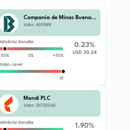
Compania de Minas Buenav
Valor: 460986
entura SAA
Jährliche Rendite
0.23%
USD 30.24
-50%
0%
+50%
Risiko-Level
10
Mondi PLC
Valor: 131725048
Jährliche Rendite
1.90%