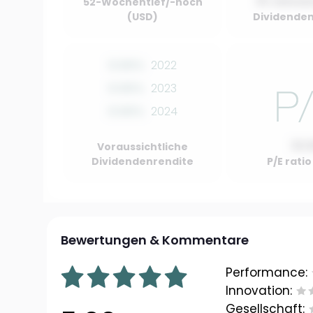
01 Januar
52-Wochentief/-hoch
(USD)
Dividenden
0.00%
2022
0.00%
2023
0.00%
2024
10.
Voraussichtliche
Dividendenrendite
P/E rati
Bewertungen & Kommentare
Performance:
Innovation:
Gesellschaft: