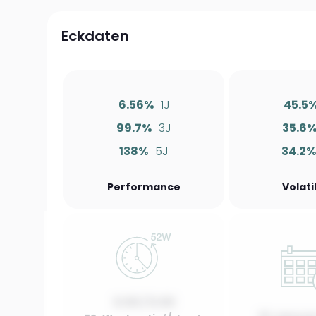
Eckdaten
6.56%
1J
45.5
99.7%
3J
35.6
138%
5J
34.2
Performance
Volati
0.00 / 0.00