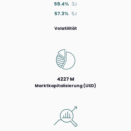
59.4%
3J
57.3%
5J
Volatilität
4227 M
Marktkapitalisierung (USD)