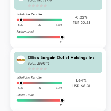
Valor: 50779779
Jährliche Rendite
-0.22%
EUR 22.41
-50%
0%
+50%
Risiko-Level
1
10
Ollie's Bargain Outlet Holdings Inc
Valor: 28613116
Jährliche Rendite
1.64%
USD 66.31
-50%
0%
+50%
Risiko-Level
1
10