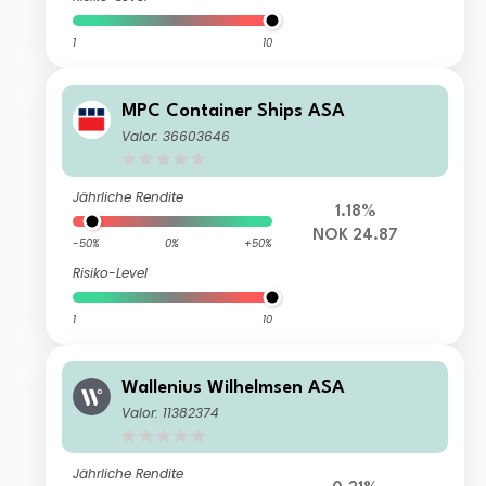
1
10
MPC Container Ships ASA
Valor: 36603646
Jährliche Rendite
1.18%
NOK 24.87
-50%
0%
+50%
Risiko-Level
1
10
Wallenius Wilhelmsen ASA
Valor: 11382374
Jährliche Rendite