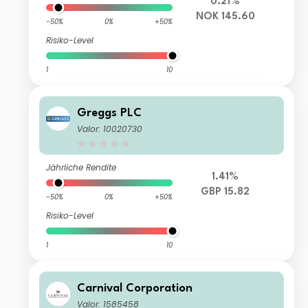
0.21%
NOK 145.60
-50%
0%
+50%
Risiko-Level
1
10
Greggs PLC
Valor: 10020730
Jährliche Rendite
1.41%
GBP 15.82
-50%
0%
+50%
Risiko-Level
1
10
Carnival Corporation
Valor: 1585458