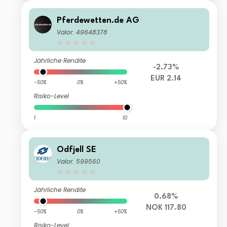
Pferdewetten.de AG
Valor: 49648378
Jährliche Rendite
-2.73%
EUR 2.14
-50%
0%
+50%
Risiko-Level
1
10
Odfjell SE
Valor: 599560
Jährliche Rendite
0.68%
NOK 117.80
-50%
0%
+50%
Risiko-Level