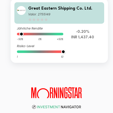
Great Eastern Shipping Co. Ltd.
Valor: 2755149
Jährliche Rendite
-0.20%
INR 1,437.40
-50%
0%
+50%
Risiko-Level
1
10