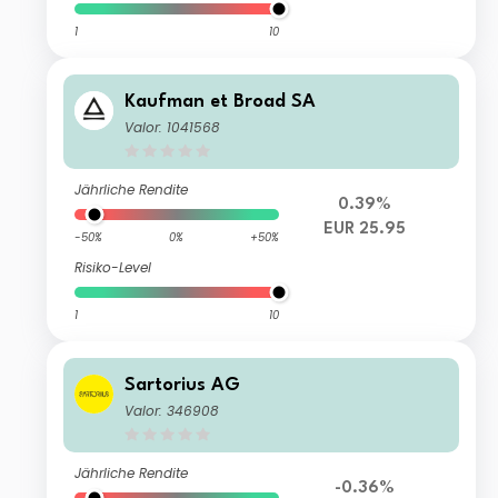
1
10
Kaufman et Broad SA
Valor: 1041568
Jährliche Rendite
0.39%
EUR 25.95
-50%
0%
+50%
Risiko-Level
1
10
Sartorius AG
Valor: 346908
Jährliche Rendite
-0.36%