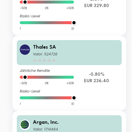
EUR 329.80
-50%
0%
+50%
Risiko-Level
1
10
Thales SA
Valor: 524726
Jährliche Rendite
-0.80%
EUR 236.40
-50%
0%
+50%
Risiko-Level
1
10
Argan, Inc.
Valor: 1714464