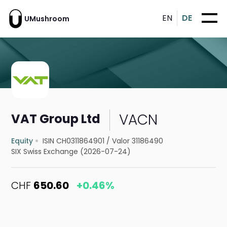
EN
DE
UMushroom
VACN
VAT Group Ltd
Equity
ISIN CH0311864901
/
Valor 31186490
SIX Swiss Exchange (2026-07-24)
CHF
650.60
+0.46%