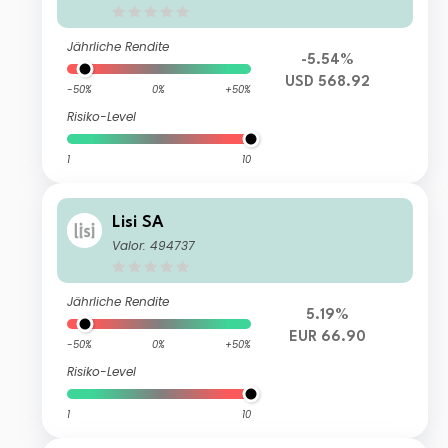
Jährliche Rendite
-5.54%
USD 568.92
-50%
0%
+50%
Risiko-Level
1
10
Lisi SA
Valor: 494737
Jährliche Rendite
5.19%
EUR 66.90
-50%
0%
+50%
Risiko-Level
1
10