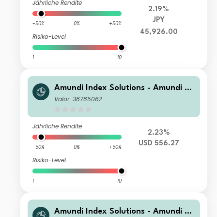
Jährliche Rendite
2.19%
JPY
-50%
0%
+50%
45,926.00
Risiko-Level
1
10
Amundi Index Solutions - Amundi JP
X-Nikkei 400 UCITS ETF-C USD Hed
Valor: 38785062
ged
Jährliche Rendite
2.23%
USD 556.27
-50%
0%
+50%
Risiko-Level
1
10
Amundi Index Solutions - Amundi JP