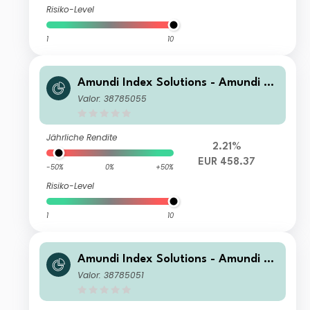
Risiko-Level
1
10
Amundi Index Solutions - Amundi JP
X-Nikkei 400 UCITS ETF-C EUR Hed
Valor: 38785055
ged
Jährliche Rendite
2.21%
EUR 458.37
-50%
0%
+50%
Risiko-Level
1
10
Amundi Index Solutions - Amundi JP
X-Nikkei 400 UCITS ETF-C JPY
Valor: 38785051