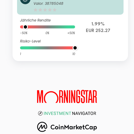
X-Nikkei 400 UCITS ETF-C EUR
Valor: 38785048
Jährliche Rendite
1.99%
EUR 252.27
-50%
0%
+50%
Risiko-Level
1
10