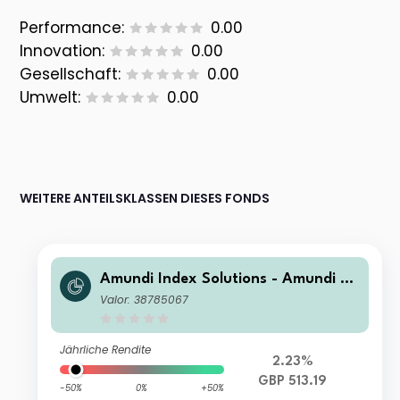
Performance:
0.00
Innovation:
0.00
Gesellschaft:
0.00
Umwelt:
0.00
WEITERE ANTEILSKLASSEN DIESES FONDS
Amundi Index Solutions - Amundi JP
X-Nikkei 400 UCITS ETF-C GBP Hed
Valor: 38785067
ged
Jährliche Rendite
2.23%
GBP 513.19
-50%
0%
+50%