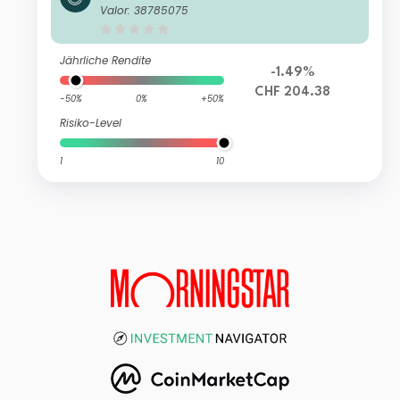
X-Nikkei 400 UCITS ETF-C CHF Hed
Valor: 38785075
ged
Jährliche Rendite
-1.49%
CHF 204.38
-50%
0%
+50%
Risiko-Level
1
10