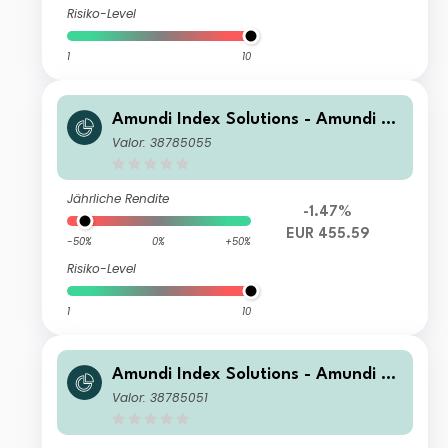
Risiko-Level
1
10
Amundi Index Solutions - Amundi JP
X-Nikkei 400 UCITS ETF-C EUR Hed
Valor: 38785055
ged
Jährliche Rendite
-1.47%
EUR 455.59
-50%
0%
+50%
Risiko-Level
1
10
Amundi Index Solutions - Amundi JP
X-Nikkei 400 UCITS ETF-C JPY
Valor: 38785051