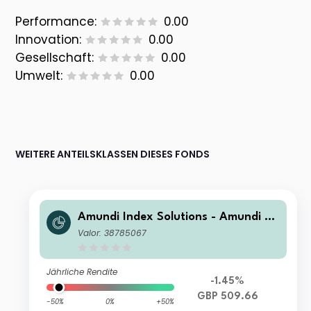
Performance:
0.00
Innovation:
0.00
Gesellschaft:
0.00
Umwelt:
0.00
WEITERE ANTEILSKLASSEN DIESES FONDS
Amundi Index Solutions - Amundi JP
X-Nikkei 400 UCITS ETF-C GBP Hed
Valor: 38785067
ged
Jährliche Rendite
-1.45%
GBP 509.66
-50%
0%
+50%