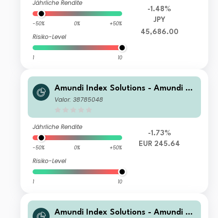
Jährliche Rendite
-1.48%
JPY
-50%
0%
+50%
45,686.00
Risiko-Level
1
10
Amundi Index Solutions - Amundi JP
X-Nikkei 400 UCITS ETF-C EUR
Valor: 38785048
Jährliche Rendite
-1.73%
EUR 245.64
-50%
0%
+50%
Risiko-Level
1
10
Amundi Index Solutions - Amundi JP