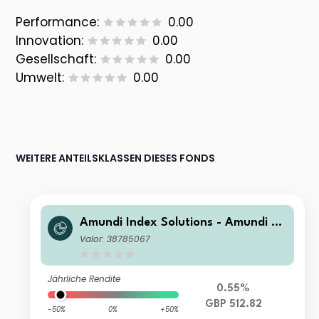
Performance:
0.00
Innovation:
0.00
Gesellschaft:
0.00
Umwelt:
0.00
WEITERE ANTEILSKLASSEN DIESES FONDS
Amundi Index Solutions - Amundi JP
X-Nikkei 400 UCITS ETF-C GBP Hed
Valor: 38785067
ged
Jährliche Rendite
0.55%
GBP 512.82
-50%
0%
+50%