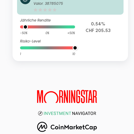
X-Nikkei 400 UCITS ETF-C CHF Hed
Valor: 38785075
ged
Jährliche Rendite
0.54%
CHF 205.53
-50%
0%
+50%
Risiko-Level
1
10