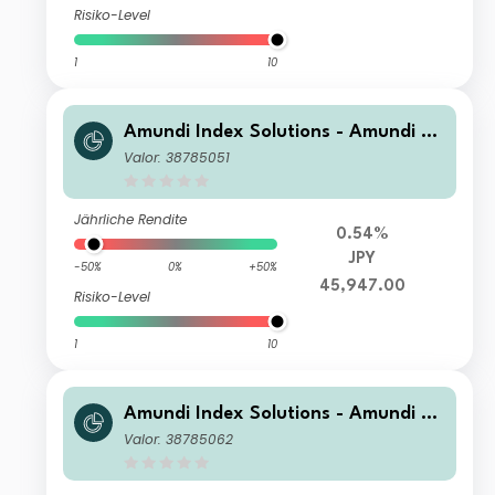
Risiko-Level
1
10
Amundi Index Solutions - Amundi JP
X-Nikkei 400 UCITS ETF-C JPY
Valor: 38785051
Jährliche Rendite
0.54%
JPY
-50%
0%
+50%
45,947.00
Risiko-Level
1
10
Amundi Index Solutions - Amundi JP
X-Nikkei 400 UCITS ETF-C USD Hed
Valor: 38785062
ged