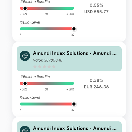
Jährliche Rendite
0.55%
USD 555.77
-50%
0%
+50%
Risiko-Level
1
10
Amundi Index Solutions - Amundi JP
X-Nikkei 400 UCITS ETF-C EUR
Valor: 38785048
Jährliche Rendite
0.38%
EUR 246.36
-50%
0%
+50%
Risiko-Level
1
10
Amundi Index Solutions - Amundi JP