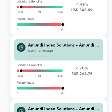
Jährliche Rendite
-1.49%
USD 548.89
-50%
0%
+50%
Risiko-Level
1
10
Amundi Index Solutions - Amundi JP
X-Nikkei 400 UCITS ETF-C EUR
Valor: 38785048
Jährliche Rendite
-1.70%
EUR 244.75
-50%
0%
+50%
Risiko-Level
1
10
Amundi Index Solutions - Amundi JP