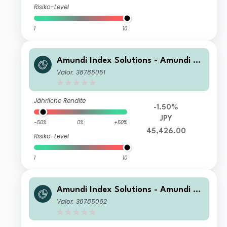
Risiko-Level
1
10
Amundi Index Solutions - Amundi JP
X-Nikkei 400 UCITS ETF-C JPY
Valor: 38785051
Jährliche Rendite
-1.50%
JPY
-50%
0%
+50%
45,426.00
Risiko-Level
1
10
Amundi Index Solutions - Amundi JP
X-Nikkei 400 UCITS ETF-C USD Hed
Valor: 38785062
ged