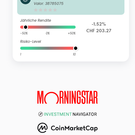
X-Nikkei 400 UCITS ETF-C CHF Hed
Valor: 38785075
ged
Jährliche Rendite
-1.52%
CHF 203.27
-50%
0%
+50%
Risiko-Level
1
10