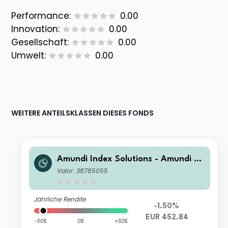
Performance:
0.00
Innovation:
0.00
Gesellschaft:
0.00
Umwelt:
0.00
WEITERE ANTEILSKLASSEN DIESES FONDS
Amundi Index Solutions - Amundi JP
X-Nikkei 400 UCITS ETF-C EUR Hed
Valor: 38785055
ged
Jährliche Rendite
-1.50%
EUR 452.84
-50%
0%
+50%