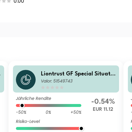
0.00
o
Liontrust GF Special Situatio
Valor: 51549743
ns Fund A3 Acc EUR
Jährliche Rendite
-0.54%
EUR 11.12
-50%
0%
+50%
Risiko-Level