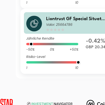
1
10
Liontrust GF Special Situati
Valor: 25664786
ns Fund C7 Institutional Acc
GBP
Jährliche Rendite
-0.42
GBP 20.3
-50%
0%
+50%
Risiko-Level
1
10