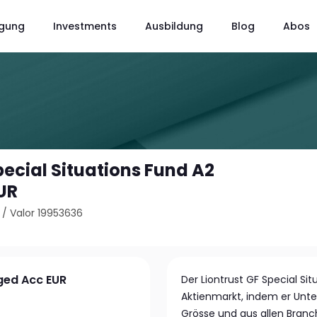
gung
Investments
Ausbildung
Blog
Abos
pecial Situations Fund A2
UR
/
Valor 19953636
dged Acc EUR
Der Liontrust GF Special Sit
Aktienmarkt, indem er Unte
Grösse und aus allen Bra