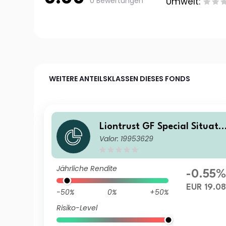
0 Bewertungen
Umwelt:
WEITERE ANTEILSKLASSEN DIESES FONDS
Liontrust GF Special Situati
Valor: 19953629
ns Fund A1 Acc EUR
Jährliche Rendite
-0.55%
EUR 19.08
-50%
0%
+50%
Risiko-Level