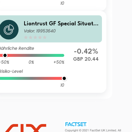
10
Liontrust GF Special Situatio
Valor: 19953640
ns Fund C1 Acc GBP
Jährliche Rendite
-0.42%
GBP 20.44
-50%
0%
+50%
Risiko-Level
10