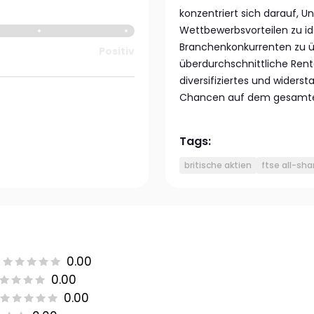
konzentriert sich darauf, 
Wettbewerbsvorteilen zu ide
Branchenkonkurrenten zu üb
Positiv
überdurchschnittliche Renta
diversifiziertes und widerst
Chancen auf dem gesamten 
Tags:
britische aktien
ftse all-sha
0.00
0.00
0.00