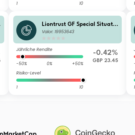
1
10
1
o
Liontrust GF Special Situatio
Valor: 19953643
ns Fund C3 Institutional Acc
GBP
Jährliche Rendite
%
-0.42%
4
GBP 23.45
-50%
0%
+50%
Risiko-Level
1
10
1