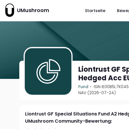
UMushroom
Startseite
Bewe
Liontrust GF S
Hedged Acc E
Fund
ISIN IE00B5L7K045
NAV (2026-07-24)
Liontrust GF Special Situations Fund A2 He
UMushroom Community-Bewertung: