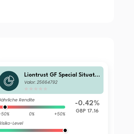
Liontrust GF Special Situatio
Valor: 25664792
ns Fund C6 Institutional Dis
GBP
Jährliche Rendite
-0.42%
GBP 17.16
-50%
0%
+50%
Risiko-Level