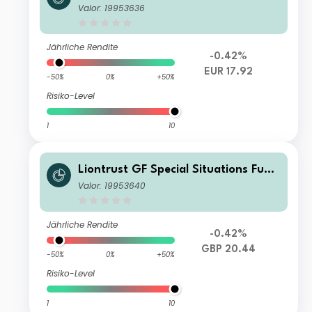
A2 Hedged Acc EUR
Valor: 19953636
Jährliche Rendite
-0.42%
EUR 17.92
-50%
0%
+50%
Risiko-Level
1
10
Liontrust GF Special Situations Fund
C1 Acc GBP
Valor: 19953640
Jährliche Rendite
-0.42%
GBP 20.44
-50%
0%
+50%
Risiko-Level
1
10