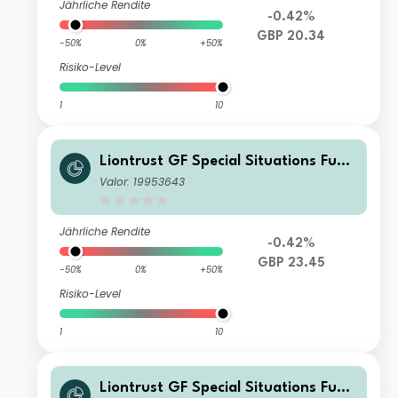
Jährliche Rendite
-0.42%
GBP 20.34
-50%
0%
+50%
Risiko-Level
1
10
Liontrust GF Special Situations Fund
C3 Institutional Acc GBP
Valor: 19953643
Jährliche Rendite
-0.42%
GBP 23.45
-50%
0%
+50%
Risiko-Level
1
10
Liontrust GF Special Situations Fund