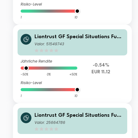
Risiko-Level
1
10
Liontrust GF Special Situations Fund
A3 Acc EUR
Valor: 51549743
Jährliche Rendite
-0.54%
EUR 11.12
-50%
0%
+50%
Risiko-Level
1
10
Liontrust GF Special Situations Fund
C7 Institutional Acc GBP
Valor: 25664786