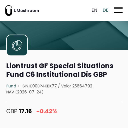
EN
DE
UMushroom
Liontrust GF Special Situations
Fund C6 Institutional Dis GBP
Fund
ISIN IE00BP4KBK77
/
Valor 25664792
NAV (2026-07-24)
GBP
17.16
-0.42%