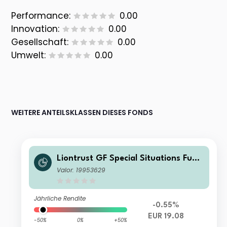
Performance:
0.00
Innovation:
0.00
Gesellschaft:
0.00
Umwelt:
0.00
WEITERE ANTEILSKLASSEN DIESES FONDS
Liontrust GF Special Situations Fund
A1 Acc EUR
Valor: 19953629
Jährliche Rendite
-0.55%
EUR 19.08
-50%
0%
+50%