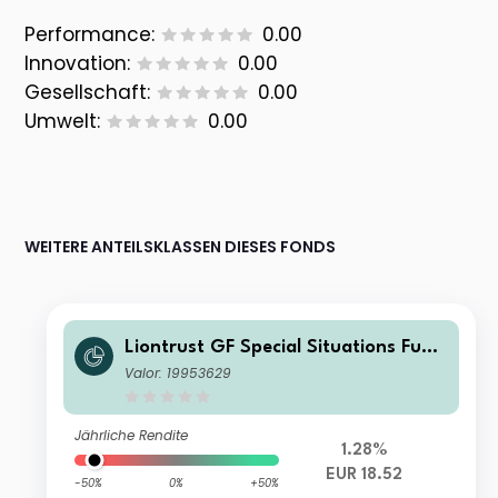
Performance:
0.00
Innovation:
0.00
Gesellschaft:
0.00
Umwelt:
0.00
WEITERE ANTEILSKLASSEN DIESES FONDS
Liontrust GF Special Situations Fund
A1 Acc EUR
Valor: 19953629
Jährliche Rendite
1.28%
EUR 18.52
-50%
0%
+50%