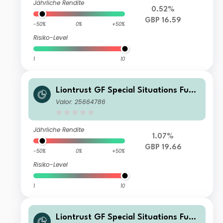
Jährliche Rendite
0.52%
GBP 16.59
-50%
0%
+50%
Risiko-Level
1
10
Liontrust GF Special Situations Fund
C7 Institutional Acc GBP
Valor: 25664786
Jährliche Rendite
1.07%
GBP 19.66
-50%
0%
+50%
Risiko-Level
1
10
Liontrust GF Special Situations Fund