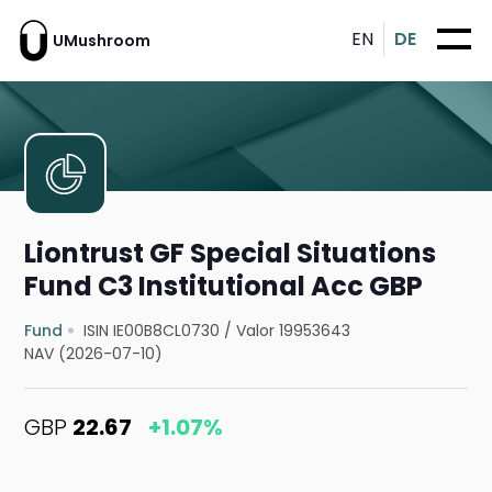
EN
DE
UMushroom
Liontrust GF Special Situations
Fund C3 Institutional Acc GBP
Fund
ISIN IE00B8CL0730
/
Valor 19953643
NAV (2026-07-10)
GBP
22.67
+1.07%