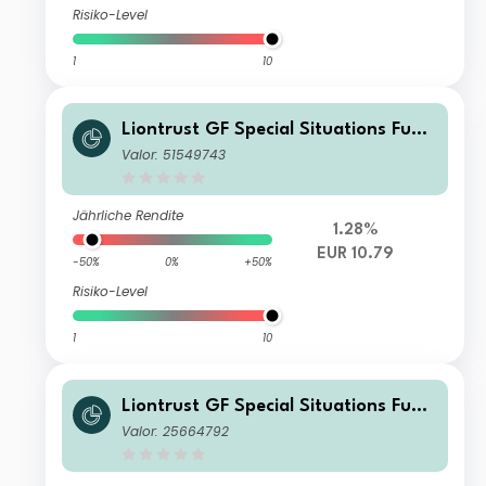
Risiko-Level
1
10
Liontrust GF Special Situations Fund
A3 Acc EUR
Valor: 51549743
Jährliche Rendite
1.28%
EUR 10.79
-50%
0%
+50%
Risiko-Level
1
10
Liontrust GF Special Situations Fund
C6 Institutional Dis GBP
Valor: 25664792