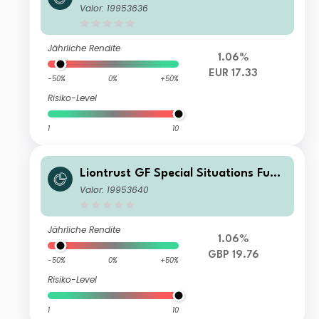
A2 Hedged Acc EUR
Valor: 19953636
Jährliche Rendite
1.06%
EUR 17.33
-50%
0%
+50%
Risiko-Level
1
10
Liontrust GF Special Situations Fund
C1 Acc GBP
Valor: 19953640
Jährliche Rendite
1.06%
GBP 19.76
-50%
0%
+50%
Risiko-Level
1
10