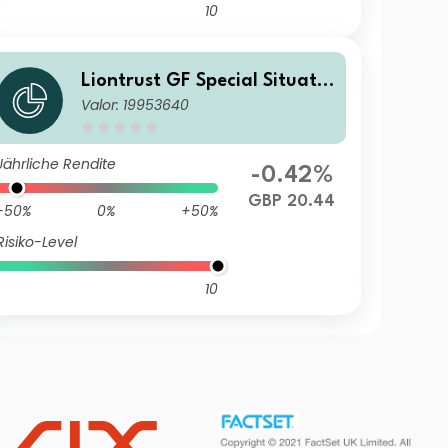
10
Liontrust GF Special Situatio
Valor: 19953640
ns Fund C1 Acc GBP
Jährliche Rendite
-0.42%
GBP 20.44
-50%
0%
+50%
Risiko-Level
10