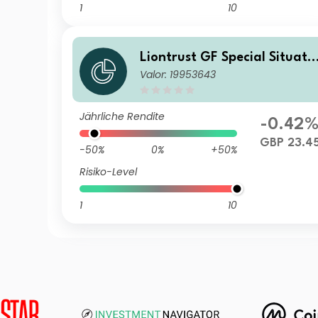
1
10
Liontrust GF Special Situati
Valor: 19953643
ns Fund C3 Institutional Acc
GBP
Jährliche Rendite
-0.42
GBP 23.4
-50%
0%
+50%
Risiko-Level
1
10