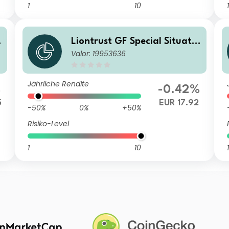
1
10
1
o
Liontrust GF Special Situatio
Valor: 19953636
ns Fund A2 Hedged Acc EUR
Jährliche Rendite
%
-0.42%
5
EUR 17.92
-50%
0%
+50%
Risiko-Level
1
10
1