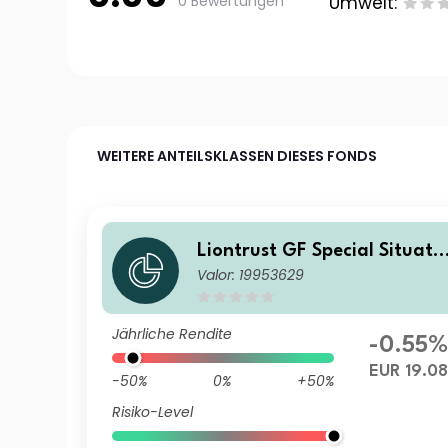
0 Bewertungen
Umwelt:
WEITERE ANTEILSKLASSEN DIESES FONDS
Liontrust GF Special Situati
Valor: 19953629
ns Fund A1 Acc EUR
Jährliche Rendite
-0.55%
EUR 19.08
-50%
0%
+50%
Risiko-Level