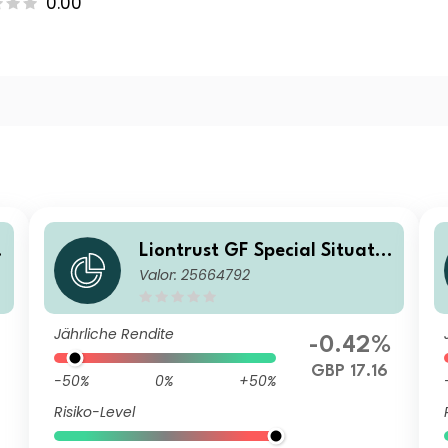
0.00
o
Liontrust GF Special Situatio
Valor: 25664792
ns Fund C6 Institutional Dis
GBP
Jährliche Rendite
-0.42%
GBP 17.16
-50%
0%
+50%
Risiko-Level