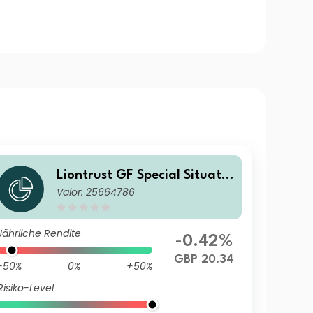
Liontrust GF Special Situatio
Valor: 25664786
ns Fund C7 Institutional Acc
GBP
Jährliche Rendite
-0.42%
GBP 20.34
-50%
0%
+50%
Risiko-Level