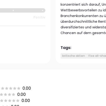
konzentriert sich darauf, 
Wettbewerbsvorteilen zu ide
Branchenkonkurrenten zu üb
Positiv
überdurchschnittliche Renta
diversifiziertes und widerst
Chancen auf dem gesamten 
Tags:
britische aktien
ftse all-sha
0.00
0.00
0.00