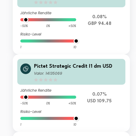
Jährliche Rendite
0.08%
GBP 94.48
-50%
0%
+50%
Risiko-Level
1
10
Pictet Strategic Credit I1 dm USD
Valor: 14135069
Jährliche Rendite
0.07%
USD 109.75
-50%
0%
+50%
Risiko-Level
1
10