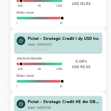
USD 121.82
-50%
0%
+50%
Risiko-Level
1
10
Pictet - Strategic Credit I dy USD Inc
Valor: 55697027
Jährliche Rendite
0.08%
USD 95.55
-50%
0%
+50%
Risiko-Level
1
10
Pictet - Strategic Credit HE dm GBP
Inc
Valor: 56519718