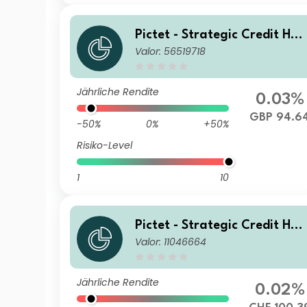
Pictet - Strategic Credit HE 
Valor: 56519718
m GBP Inc
Jährliche Rendite
0.03%
GBP 94.6
-50%
0%
+50%
Risiko-Level
1
10
Pictet - Strategic Credit HZ
Valor: 11046664
CHF
Jährliche Rendite
0.02%