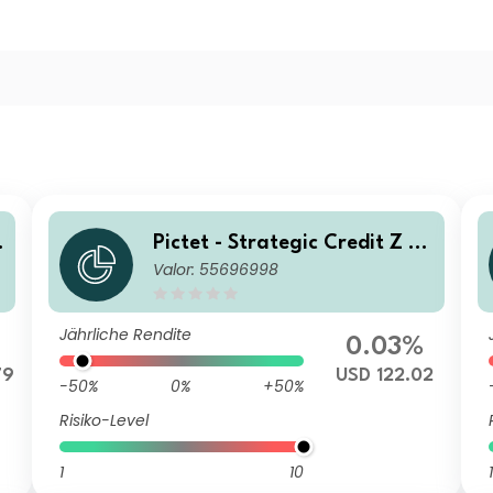
Pictet - Strategic Credit Z U
Valor: 55696998
SD Acc
Jährliche Rendite
0.03%
79
USD 122.02
-50%
0%
+50%
Risiko-Level
1
10
1