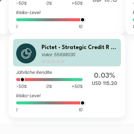
9
GBP 117.13
-50%
0%
+50%
Risiko-Level
1
10
1
Pictet - Strategic Credit R U
Valor: 55698030
SD Acc
Jährliche Rendite
0.03%
USD 115.20
-50%
0%
+50%
Risiko-Level
1
10