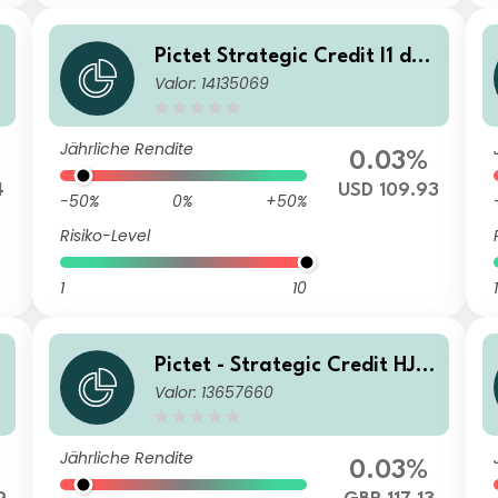
d
Pictet Strategic Credit I1 dm
Valor: 14135069
USD
Jährliche Rendite
0.03%
4
USD 109.93
-50%
0%
+50%
Risiko-Level
1
10
1
Pictet - Strategic Credit HJ
Valor: 13657660
GBP
Jährliche Rendite
0.03%