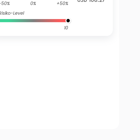
USD 106.27
-50%
0%
+50%
Risiko-Level
10