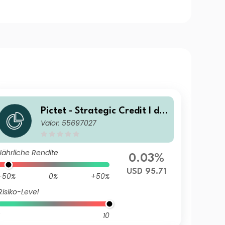
Pictet - Strategic Credit I dy
Valor: 55697027
USD Inc
Jährliche Rendite
0.03%
USD 95.71
-50%
0%
+50%
Risiko-Level
10