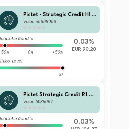
Pictet - Strategic Credit HI d
Valor: 55698009
y EUR Acc
Jährliche Rendite
0.03%
EUR 90.20
-50%
0%
+50%
Risiko-Level
10
Pictet Strategic Credit R1 dm
Valor: 14135067
USD
Jährliche Rendite
0.03%