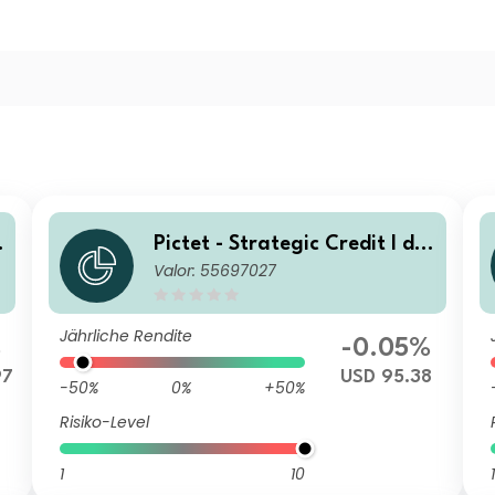
Pictet - Strategic Credit I dy
Valor: 55697027
USD Inc
Jährliche Rendite
%
-0.05%
97
USD 95.38
-50%
0%
+50%
Risiko-Level
1
10
1