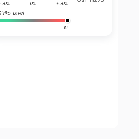
GBP 116.73
-50%
0%
+50%
Risiko-Level
10