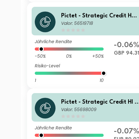
Pictet - Strategic Credit HE 
Valor: 56519718
m GBP Inc
Jährliche Rendite
-0.06
GBP 94.3
-50%
0%
+50%
Risiko-Level
1
10
Pictet - Strategic Credit HI d
Valor: 55698009
y EUR Acc
Jährliche Rendite
-0.07