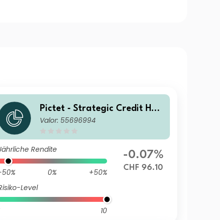
Pictet - Strategic Credit HP
Valor: 55696994
CHF Acc
Jährliche Rendite
-0.07%
CHF 96.10
-50%
0%
+50%
Risiko-Level
10