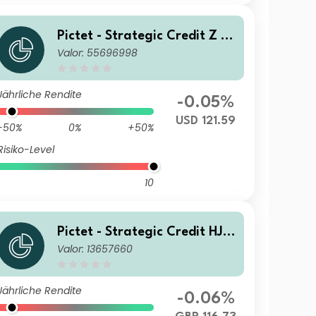
Pictet - Strategic Credit Z U
Valor: 55696998
SD Acc
Jährliche Rendite
-0.05%
USD 121.59
-50%
0%
+50%
Risiko-Level
10
Pictet - Strategic Credit HJ
Valor: 13657660
GBP
Jährliche Rendite
-0.06%