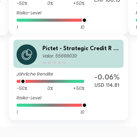
2
CHF 100.13
-50%
0%
+50%
Risiko-Level
1
10
1
Pictet - Strategic Credit R U
Valor: 55698030
SD Acc
Jährliche Rendite
-0.06%
USD 114.81
-50%
0%
+50%
Risiko-Level
1
10