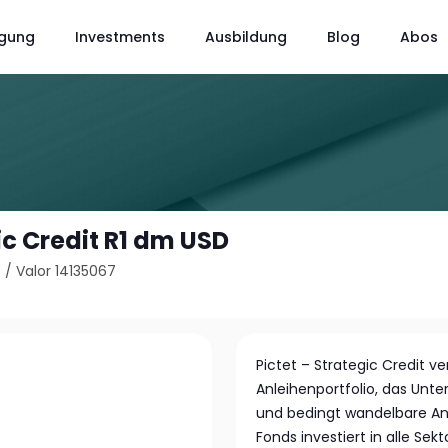
gung
Investments
Ausbildung
Blog
Abos
ic Credit R1 dm USD
3
/
Valor 14135067
Pictet – Strategic Credit ve
Anleihenportfolio, das Un
und bedingt wandelbare An
Fonds investiert in alle Se