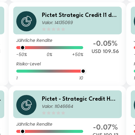
d
Pictet Strategic Credit I1 dm
Valor: 14135069
USD
Jährliche Rendite
%
-0.05%
1
USD 109.56
-50%
0%
+50%
Risiko-Level
1
10
1
Pictet - Strategic Credit HZ
Valor: 11046664
CHF
Jährliche Rendite
%
-0.07%