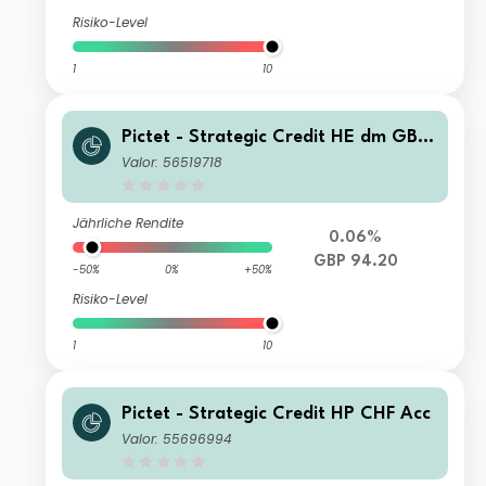
Risiko-Level
1
10
Pictet - Strategic Credit HE dm GBP
Inc
Valor: 56519718
Jährliche Rendite
0.06%
GBP 94.20
-50%
0%
+50%
Risiko-Level
1
10
Pictet - Strategic Credit HP CHF Acc
Valor: 55696994