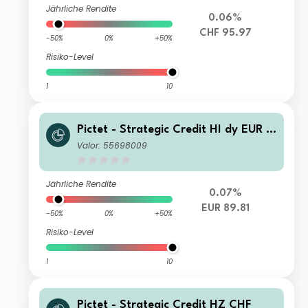
Jährliche Rendite
0.06%
CHF 95.97
-50%
0%
+50%
Risiko-Level
1
10
Pictet - Strategic Credit HI dy EUR A
cc
Valor: 55698009
Jährliche Rendite
0.07%
EUR 89.81
-50%
0%
+50%
Risiko-Level
1
10
Pictet - Strategic Credit HZ CHF