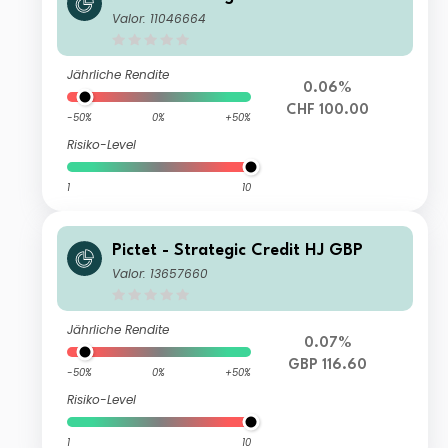
Valor: 11046664
Jährliche Rendite
0.06%
CHF 100.00
-50%
0%
+50%
Risiko-Level
1
10
Pictet - Strategic Credit HJ GBP
Valor: 13657660
Jährliche Rendite
0.07%
GBP 116.60
-50%
0%
+50%
Risiko-Level
1
10