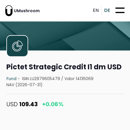
EN
DE
UMushroom
Pictet Strategic Credit I1 dm USD
Fund
ISIN LU2979605479
/
Valor 14135069
NAV (2026-07-31)
USD
109.43
+0.06%