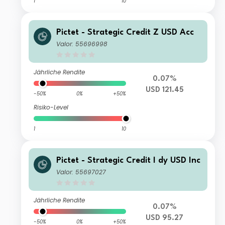
1
10
Pictet - Strategic Credit Z USD Acc
Valor: 55696998
Jährliche Rendite
0.07%
USD 121.45
-50%
0%
+50%
Risiko-Level
1
10
Pictet - Strategic Credit I dy USD Inc
Valor: 55697027
Jährliche Rendite
0.07%
USD 95.27
-50%
0%
+50%