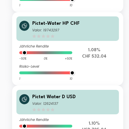
1
10
Pictet-Water HP CHF
Valor: 19743297
Jährliche Rendite
1.08%
CHF 532.04
-50%
0%
+50%
Risiko-Level
1
10
Pictet Water D USD
Valor: 12624137
Jährliche Rendite
1.10%