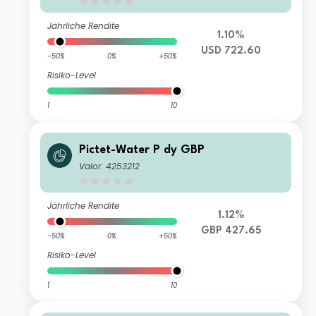
Jährliche Rendite
1.10%
USD 722.60
-50%
0%
+50%
Risiko-Level
1
10
Pictet-Water P dy GBP
Valor: 4253212
Jährliche Rendite
1.12%
GBP 427.65
-50%
0%
+50%
Risiko-Level
1
10