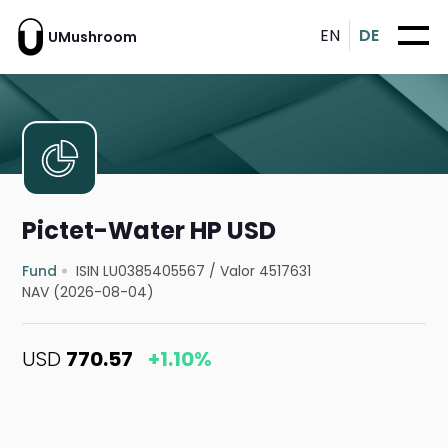
EN
DE
UMushroom
Pictet-Water HP USD
Fund
ISIN LU0385405567
/
Valor 4517631
NAV (2026-08-04)
USD
770.57
+1.10%