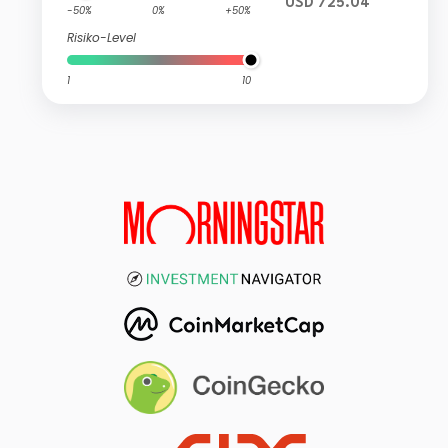
USD 725.04
-50%
0%
+50%
Risiko-Level
1
10