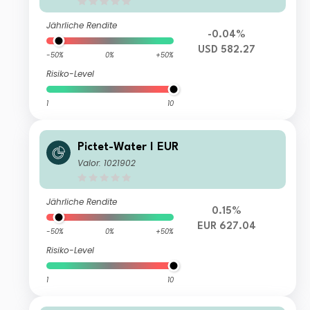
Jährliche Rendite
-0.04%
USD 582.27
-50%
0%
+50%
Risiko-Level
1
10
Pictet-Water I EUR
Valor: 1021902
Jährliche Rendite
0.15%
EUR 627.04
-50%
0%
+50%
Risiko-Level
1
10