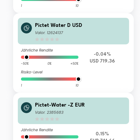
1
10
Pictet Water D USD
Valor: 12624137
Jährliche Rendite
-0.04%
USD 719.36
-50%
0%
+50%
Risiko-Level
1
10
Pictet-Water -Z EUR
Valor: 2385683
Jährliche Rendite
0.15%