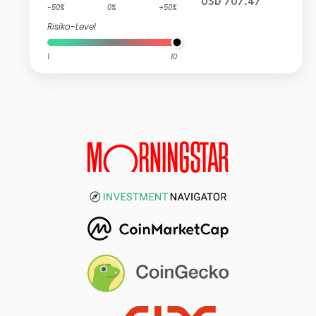
USD 707.47
-50%
0%
+50%
Risiko-Level
1
10