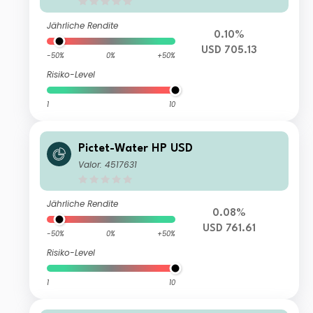
Jährliche Rendite
0.10%
USD 705.13
-50%
0%
+50%
Risiko-Level
1
10
Pictet-Water HP USD
Valor: 4517631
Jährliche Rendite
0.08%
USD 761.61
-50%
0%
+50%
Risiko-Level
1
10