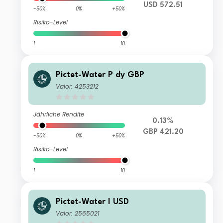
USD 572.51
-50%
0%
+50%
Risiko-Level
1
10
Pictet-Water P dy GBP
Valor: 4253212
Jährliche Rendite
0.13%
GBP 421.20
-50%
0%
+50%
Risiko-Level
1
10
Pictet-Water I USD
Valor: 2565021