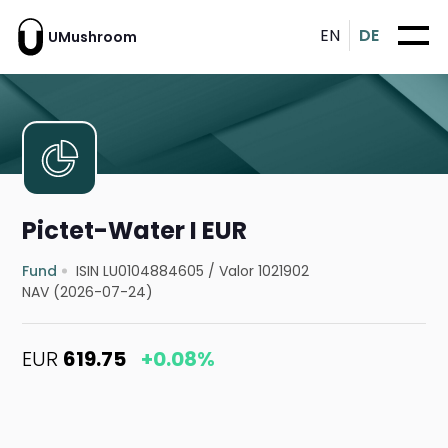
EN
DE
UMushroom
Pictet-Water I EUR
Fund
ISIN LU0104884605
/
Valor 1021902
NAV (2026-07-24)
EUR
619.75
+0.08%