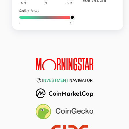
EUR 740.85
-50%
0%
+50%
Risiko-Level
1
10