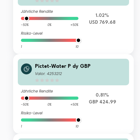
Jährliche Rendite
1.02%
USD 769.68
-50%
0%
+50%
Risiko-Level
1
10
Pictet-Water P dy GBP
Valor: 4253212
Jährliche Rendite
0.81%
GBP 424.99
-50%
0%
+50%
Risiko-Level
1
10