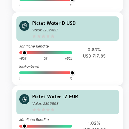
1
10
Pictet Water D USD
Valor: 12624137
Jährliche Rendite
0.83%
USD 717.85
-50%
0%
+50%
Risiko-Level
1
10
Pictet-Water -Z EUR
Valor: 2385683
Jährliche Rendite
1.02%