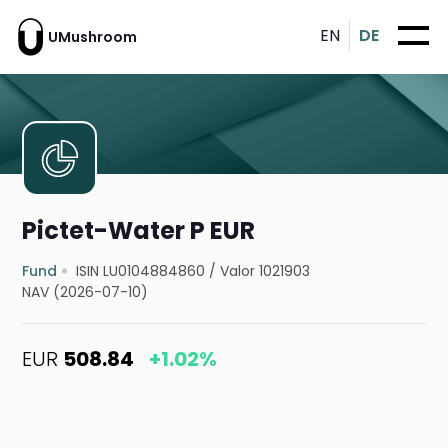
EN
DE
UMushroom
Pictet-Water P EUR
Fund
ISIN LU0104884860
/
Valor 1021903
NAV (2026-07-10)
EUR
508.84
+1.02%