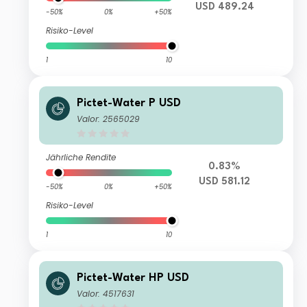
USD 489.24
-50%
0%
+50%
Risiko-Level
1
10
Pictet-Water P USD
Valor: 2565029
Jährliche Rendite
0.83%
USD 581.12
-50%
0%
+50%
Risiko-Level
1
10
Pictet-Water HP USD
Valor: 4517631