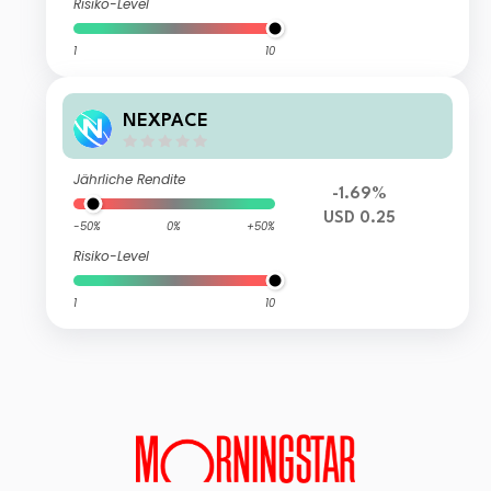
Risiko-Level
1
10
NEXPACE
Jährliche Rendite
-1.69%
USD 0.25
-50%
0%
+50%
Risiko-Level
1
10