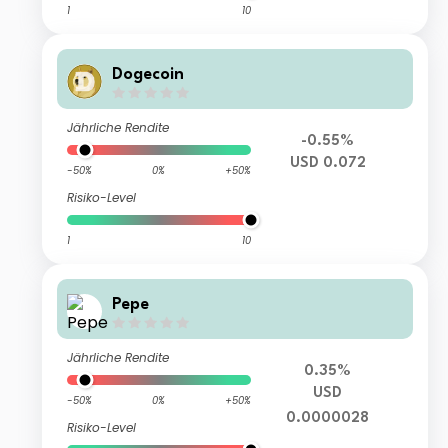
1
10
Dogecoin
Jährliche Rendite
-0.55%
USD 0.072
-50%
0%
+50%
Risiko-Level
1
10
Pepe
Jährliche Rendite
0.35%
USD
-50%
0%
+50%
0.0000028
Risiko-Level