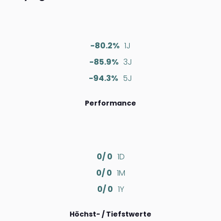
-80.2%
1J
-85.9%
3J
-94.3%
5J
Performance
0/ 0
1D
0/ 0
1M
0/ 0
1Y
Höchst- / Tiefstwerte