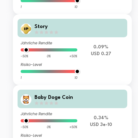
1
10
Story
Jährliche Rendite
0.09%
USD 0.27
-50%
0%
+50%
Risiko-Level
1
10
Baby Doge Coin
Jährliche Rendite
0.34%
USD 3e-10
-50%
0%
+50%
Risiko-Level