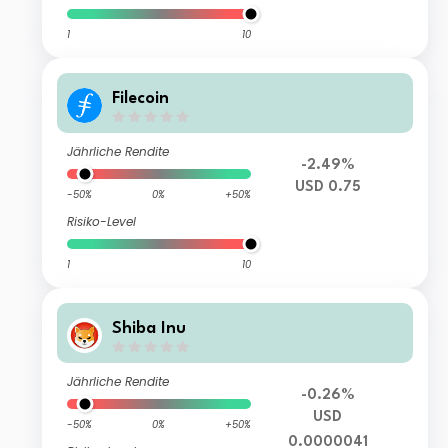
1
10
Filecoin
Jährliche Rendite
-2.49%
USD 0.75
-50%
0%
+50%
Risiko-Level
1
10
Shiba Inu
Jährliche Rendite
-0.26%
USD
-50%
0%
+50%
0.0000041