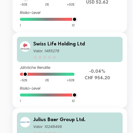
USD 52.62
-50%
0%
+50%
Risiko-Level
1
10
Swiss Life Holding Ltd
Valor: 1485278
Jährliche Rendite
-0.04%
CHF 954.20
-50%
0%
+50%
Risiko-Level
1
10
Julius Baer Group Ltd.
Valor: 10248496