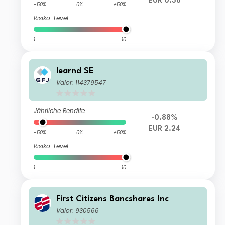
EUR 0.38
-50%
0%
+50%
Risiko-Level
1
10
learnd SE
Valor: 114379547
Jährliche Rendite
-0.88%
EUR 2.24
-50%
0%
+50%
Risiko-Level
1
10
First Citizens Bancshares Inc
Valor: 930566