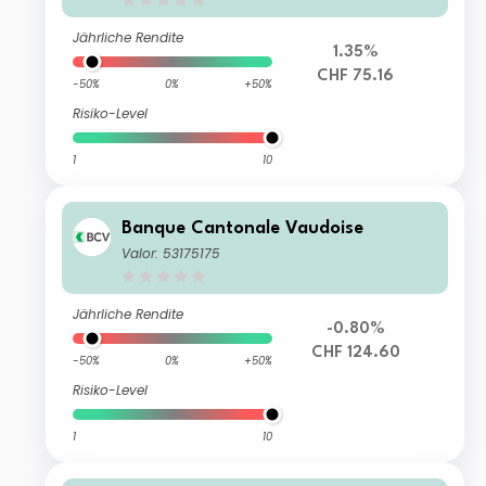
Jährliche Rendite
1.35%
CHF 75.16
-50%
0%
+50%
Risiko-Level
1
10
Banque Cantonale Vaudoise
Valor: 53175175
Jährliche Rendite
-0.80%
CHF 124.60
-50%
0%
+50%
Risiko-Level
1
10