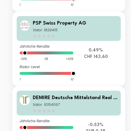
1
10
PSP Swiss Property AG
Valor: 1829415
Jährliche Rendite
0.49%
CHF 143.60
-50%
0%
+50%
Risiko-Level
1
10
DEMIRE Deutsche Mittelstand Real E
state AG
Valor: 10154067
Jährliche Rendite
-0.53%