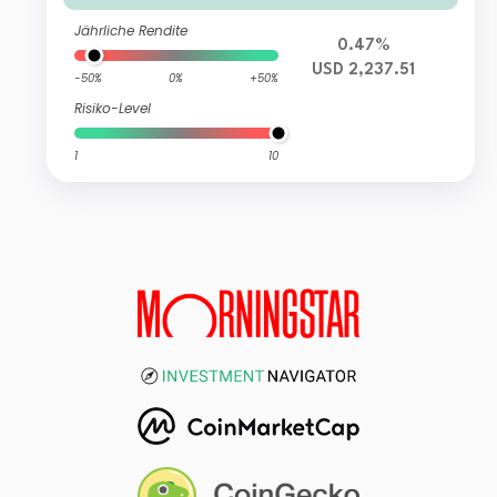
Jährliche Rendite
0.47%
USD 2,237.51
-50%
0%
+50%
Risiko-Level
1
10