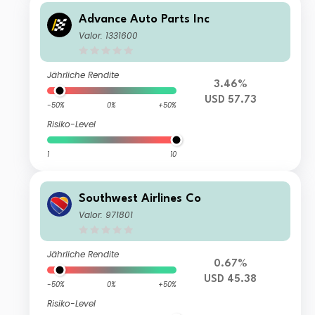
Advance Auto Parts Inc
Valor: 1331600
Jährliche Rendite
3.46%
USD 57.73
-50%
0%
+50%
Risiko-Level
1
10
Southwest Airlines Co
Valor: 971801
Jährliche Rendite
0.67%
USD 45.38
-50%
0%
+50%
Risiko-Level