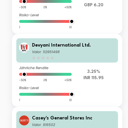
GBP 6.20
-50%
0%
+50%
Risiko-Level
1
10
Devyani International Ltd.
Valor: 112951498
Jährliche Rendite
3.25%
INR 115.95
-50%
0%
+50%
Risiko-Level
1
10
Casey's General Stores Inc
Valor: 916502