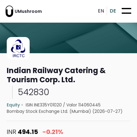
EN
DE
UMushroom
Indian Railway Catering &
Tourism Corp. Ltd.
542830
Equity
ISIN INE335Y01020
/
Valor 114060445
Bombay Stock Exchange Ltd. (Mumbai) (2026-07-27)
INR
494.15
-0.21%