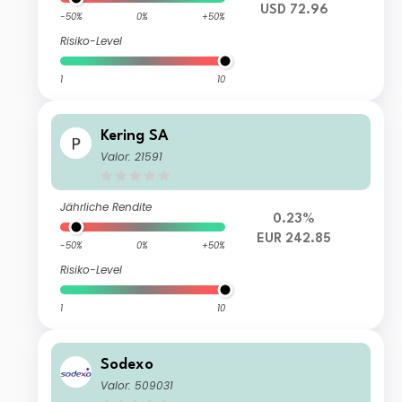
USD 72.96
-50%
0%
+50%
Risiko-Level
1
10
Kering SA
Valor: 21591
Jährliche Rendite
0.23%
EUR 242.85
-50%
0%
+50%
Risiko-Level
1
10
Sodexo
Valor: 509031