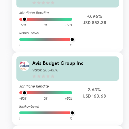
Jährliche Rendite
-0.96%
USD 853.38
-50%
0%
+50%
Risiko-Level
1
10
Avis Budget Group Inc
Valor: 2654376
Jährliche Rendite
2.63%
USD 163.68
-50%
0%
+50%
Risiko-Level
1
10