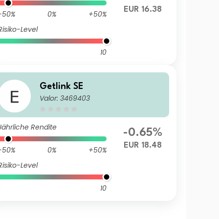
EUR 16.38
-50%
0%
+50%
Risiko-Level
10
Getlink SE
Valor: 3469403
Jährliche Rendite
-0.65%
EUR 18.48
-50%
0%
+50%
Risiko-Level
10