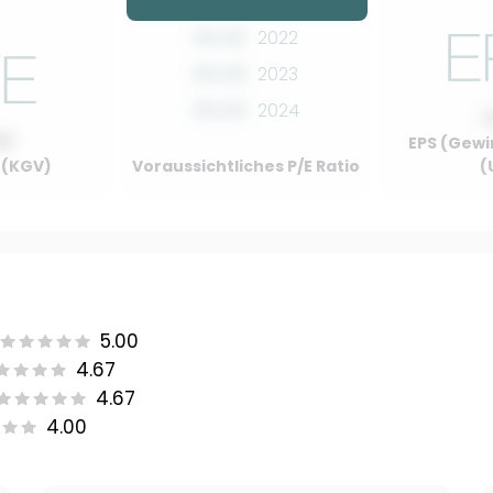
00.00
2022
00.00
2023
00.00
2024
00
EPS (Gewi
o (KGV)
Voraussichtliches P/E Ratio
(
5.00
4.67
4.67
4.00