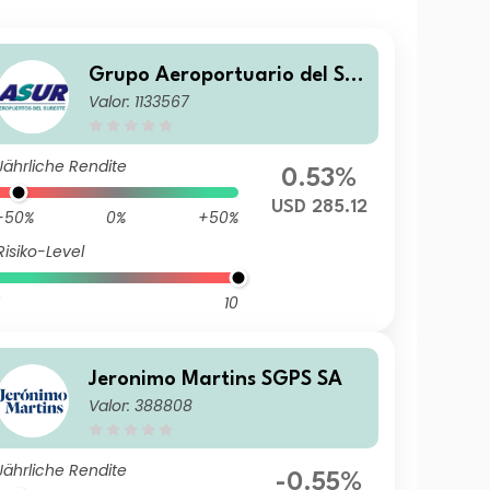
Grupo Aeroportuario del Sur
Valor: 1133567
este SAB de CV
Jährliche Rendite
0.53%
USD 285.12
-50%
0%
+50%
Risiko-Level
10
Jeronimo Martins SGPS SA
Valor: 388808
Jährliche Rendite
-0.55%