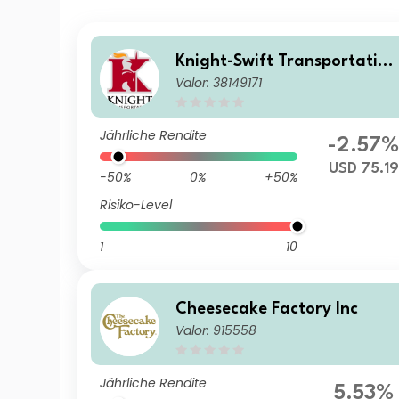
Knight-Swift Transportation
Valor: 38149171
Holdings Inc
Jährliche Rendite
-2.57
USD 75.19
-50%
0%
+50%
Risiko-Level
1
10
Cheesecake Factory Inc
Valor: 915558
Jährliche Rendite
5.53%