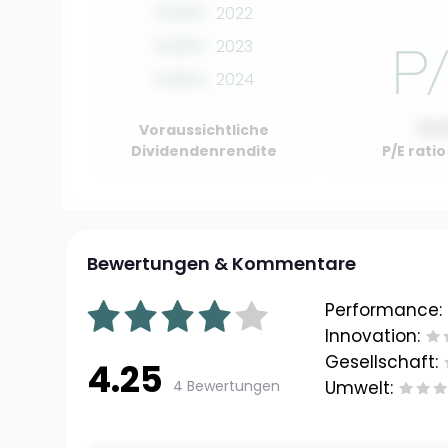
0.00%
2022
0.00%
2023
0.00%
2024
10.
Voraussichtliche
Dividendenrendite
P/E rati
Bewertungen & Kommentare
Performance:
Innovation:
Gesellschaft:
4.25
4 Bewertungen
Umwelt: