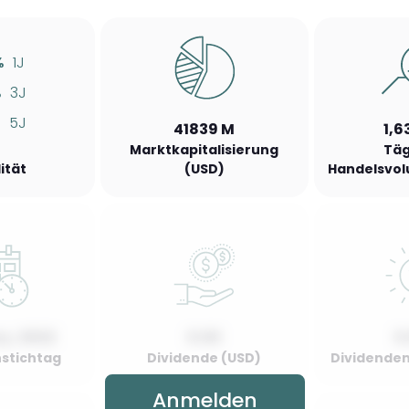
%
1J
%
3J
5J
41839 M
1,6
Marktkapitalisierung
Täg
lität
(USD)
Handelsvol
y, 2022
0.00
0
stichtag
Dividende (USD)
Dividenden
Anmelden