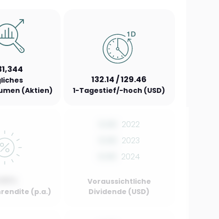
31,344
132.14 / 129.46
liches
umen (Aktien)
1-Tagestief/-hoch (USD)
0.00
2022
0.00
2023
0.00
2024
.00%
Voraussichtliche
rendite (p.a.)
Dividende (USD)