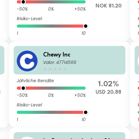
6
NOK 81.20
-50%
0%
+50%
Risiko-Level
1
10
1
Chewy Inc
Valor: 47714566
Jährliche Rendite
1.02%
2
USD 20.88
-50%
0%
+50%
Risiko-Level
1
10
1