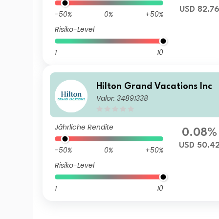
USD 82.7
-50%
0%
+50%
Risiko-Level
1
10
Hilton Grand Vacations Inc
Valor: 34891338
Jährliche Rendite
0.08%
USD 50.4
-50%
0%
+50%
Risiko-Level
1
10