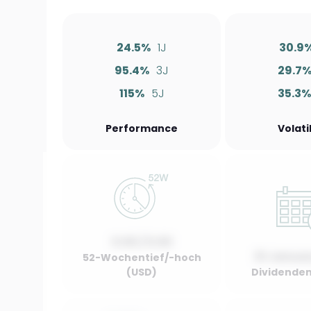
24.5%
1J
30.9
95.4%
3J
29.7
115%
5J
35.3%
Performance
Volati
0.00 / 0.00
01 Januar
52-Wochentief/-hoch
(USD)
Dividenden