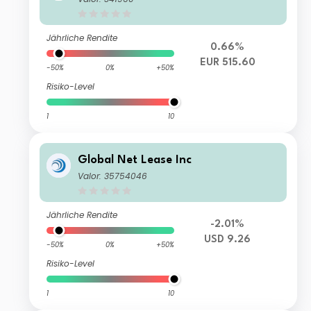
Jährliche Rendite
0.66%
EUR 515.60
-50%
0%
+50%
Risiko-Level
1
10
Global Net Lease Inc
Valor: 35754046
Jährliche Rendite
-2.01%
USD 9.26
-50%
0%
+50%
Risiko-Level
1
10