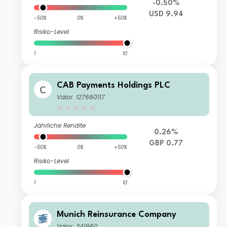
-0.50%
USD 9.94
-50%
0%
+50%
Risiko-Level
1
10
CAB Payments Holdings PLC
Valor: 127660117
Jährliche Rendite
0.26%
GBP 0.77
-50%
0%
+50%
Risiko-Level
1
10
Munich Reinsurance Company
Valor: 341960