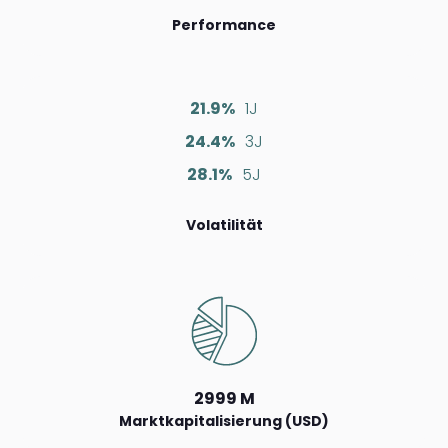
Performance
21.9%
1J
24.4%
3J
28.1%
5J
Volatilität
2999 M
Marktkapitalisierung (USD)