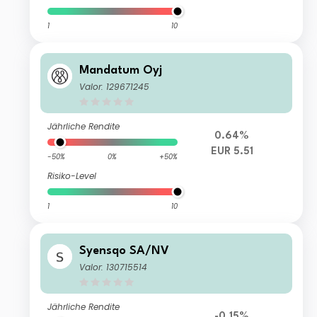
1
10
Mandatum Oyj
Valor: 129671245
Jährliche Rendite
0.64%
EUR 5.51
-50%
0%
+50%
Risiko-Level
1
10
Syensqo SA/NV
Valor: 130715514
Jährliche Rendite
-0.15%