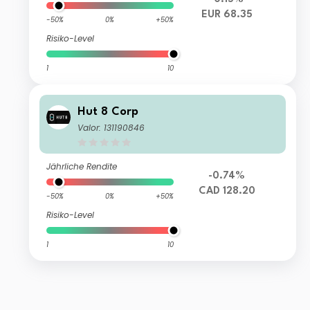
EUR 68.35
-50%
0%
+50%
Risiko-Level
1
10
Hut 8 Corp
Valor: 131190846
Jährliche Rendite
-0.74%
CAD 128.20
-50%
0%
+50%
Risiko-Level
1
10