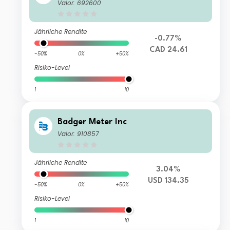
Valor: 692600
Jährliche Rendite
-0.77%
CAD 24.61
-50%
0%
+50%
Risiko-Level
1
10
Badger Meter Inc
Valor: 910857
Jährliche Rendite
3.04%
USD 134.35
-50%
0%
+50%
Risiko-Level
1
10