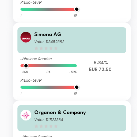
Risiko-Level
1
10
Simona AG
Valor: 113452382
Jährliche Rendite
-5.84%
EUR 72.50
-50%
0%
+50%
Risiko-Level
1
10
Organon & Company
Valor: 111523364
Jährliche Rendite