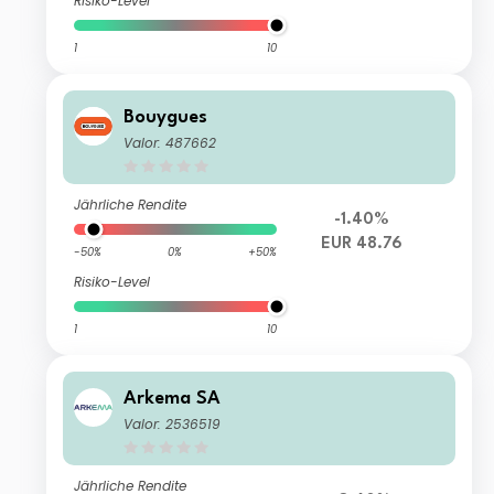
Risiko-Level
1
10
Bouygues
Valor: 487662
Jährliche Rendite
-1.40%
EUR 48.76
-50%
0%
+50%
Risiko-Level
1
10
Arkema SA
Valor: 2536519
Jährliche Rendite