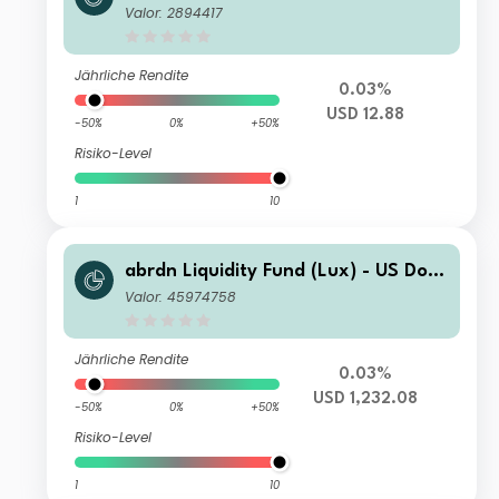
r Fund K-2 Acc USD
Valor: 2894417
Jährliche Rendite
0.03%
USD 12.88
-50%
0%
+50%
Risiko-Level
1
10
abrdn Liquidity Fund (Lux) - US Dolla
r Fund X-2 Acc USD
Valor: 45974758
Jährliche Rendite
0.03%
USD 1,232.08
-50%
0%
+50%
Risiko-Level
1
10