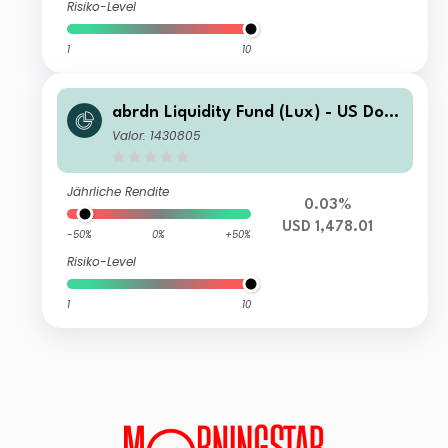
Risiko-Level
1
10
abrdn Liquidity Fund (Lux) - US Dolla
r Fund Z-2 Acc USD
Valor: 1430805
Jährliche Rendite
0.03%
USD 1,478.01
-50%
0%
+50%
Risiko-Level
1
10