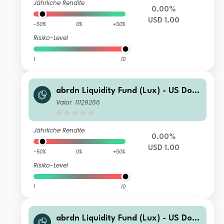
Jährliche Rendite
0.00%
USD 1.00
-50%
0%
+50%
Risiko-Level
1
10
abrdn Liquidity Fund (Lux) - US Dolla
r Fund J-1 Inc USD
Valor: 11129266
Jährliche Rendite
0.00%
USD 1.00
-50%
0%
+50%
Risiko-Level
1
10
abrdn Liquidity Fund (Lux) - US Dolla