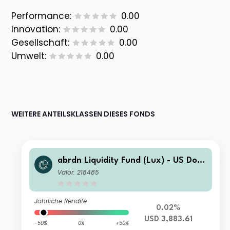
Performance:
0.00
Innovation:
0.00
Gesellschaft:
0.00
Umwelt:
0.00
WEITERE ANTEILSKLASSEN DIESES FONDS
abrdn Liquidity Fund (Lux) - US Dolla
r Fund A-2 Acc USD
Valor: 218485
Jährliche Rendite
0.02%
USD 3,883.61
-50%
0%
+50%