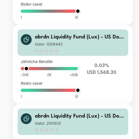
Risiko-Level
1
10
abrdn Liquidity Fund (Lux) - US Dolla
r Fund I-2 Acc USD
Valor: 1058443
Jährliche Rendite
0.03%
USD 1,568.30
-50%
0%
+50%
Risiko-Level
1
10
abrdn Liquidity Fund (Lux) - US Dolla
r Fund L-1 Inc USD
Valor: 21019131