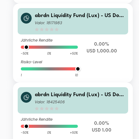
abrdn Liquidity Fund (Lux) - US Dolla
r Fund Z-1 Inc USD
Valor: 18171983
Jährliche Rendite
0.00%
USD 1,000.00
-50%
0%
+50%
Risiko-Level
1
10
abrdn Liquidity Fund (Lux) - US Dolla
r Fund K-1 Inc USD
Valor: 18425406
Jährliche Rendite
0.00%
USD 1.00
-50%
0%
+50%