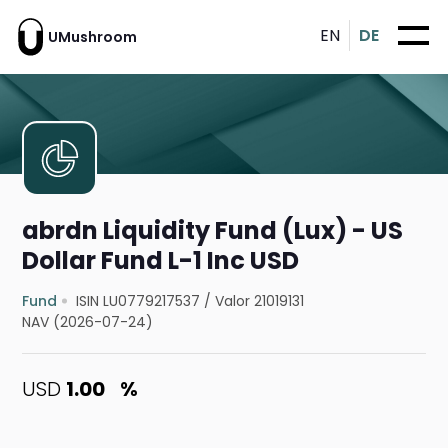
EN
DE
UMushroom
abrdn Liquidity Fund (Lux) - US
Dollar Fund L-1 Inc USD
Fund
ISIN LU0779217537
/
Valor 21019131
NAV (2026-07-24)
USD
1.00
%