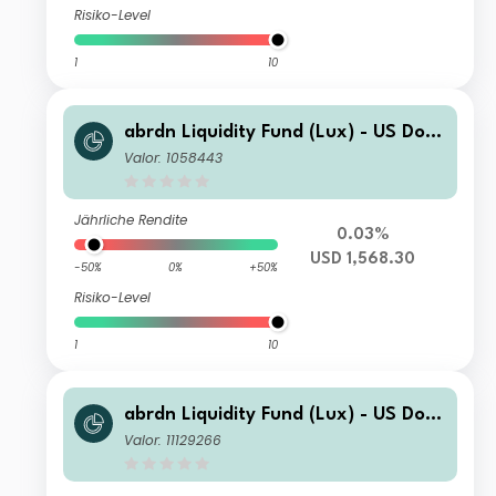
Risiko-Level
1
10
abrdn Liquidity Fund (Lux) - US Dolla
r Fund I-2 Acc USD
Valor: 1058443
Jährliche Rendite
0.03%
USD 1,568.30
-50%
0%
+50%
Risiko-Level
1
10
abrdn Liquidity Fund (Lux) - US Dolla
r Fund J-1 Inc USD
Valor: 11129266