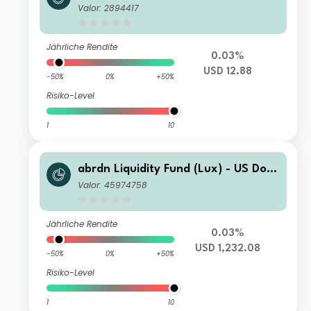
r Fund K-2 Acc USD
Valor: 2894417
Jährliche Rendite
0.03%
USD 12.88
-50%
0%
+50%
Risiko-Level
1
10
abrdn Liquidity Fund (Lux) - US Dolla
r Fund X-2 Acc USD
Valor: 45974758
Jährliche Rendite
0.03%
USD 1,232.08
-50%
0%
+50%
Risiko-Level
1
10