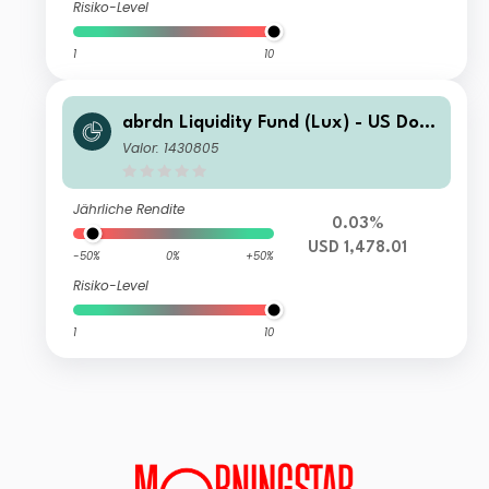
Risiko-Level
1
10
abrdn Liquidity Fund (Lux) - US Dolla
r Fund Z-2 Acc USD
Valor: 1430805
Jährliche Rendite
0.03%
USD 1,478.01
-50%
0%
+50%
Risiko-Level
1
10