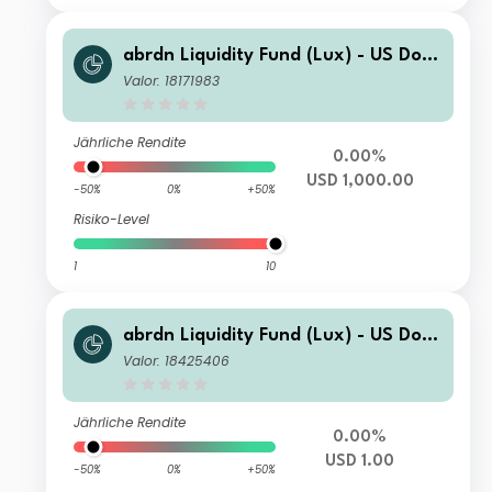
abrdn Liquidity Fund (Lux) - US Dolla
r Fund Z-1 Inc USD
Valor: 18171983
Jährliche Rendite
0.00%
USD 1,000.00
-50%
0%
+50%
Risiko-Level
1
10
abrdn Liquidity Fund (Lux) - US Dolla
r Fund K-1 Inc USD
Valor: 18425406
Jährliche Rendite
0.00%
USD 1.00
-50%
0%
+50%