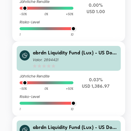
Jährliche Rendite
0.00%
USD 1.00
-50%
0%
+50%
Risiko-Level
1
10
abrdn Liquidity Fund (Lux) - US Dolla
r Fund J-2 Acc USD
Valor: 2894421
Jährliche Rendite
0.03%
USD 1,386.97
-50%
0%
+50%
Risiko-Level
1
10
abrdn Liquidity Fund (Lux) - US Dolla