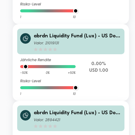
Risiko-Level
1
10
abrdn Liquidity Fund (Lux) - US Dolla
r Fund L-1 Inc USD
Valor: 21019131
Jährliche Rendite
0.00%
USD 1.00
-50%
0%
+50%
Risiko-Level
1
10
abrdn Liquidity Fund (Lux) - US Dolla
r Fund J-2 Acc USD
Valor: 2894421