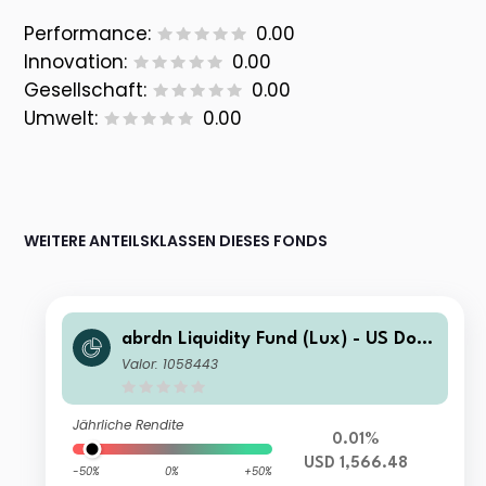
Performance:
0.00
Innovation:
0.00
Gesellschaft:
0.00
Umwelt:
0.00
WEITERE ANTEILSKLASSEN DIESES FONDS
abrdn Liquidity Fund (Lux) - US Dolla
r Fund I-2 Acc USD
Valor: 1058443
Jährliche Rendite
0.01%
USD 1,566.48
-50%
0%
+50%