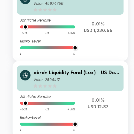
r Fund X-2 Acc USD
Valor: 45974758
Jährliche Rendite
0.01%
USD 1,230.66
-50%
0%
+50%
Risiko-Level
1
10
abrdn Liquidity Fund (Lux) - US Dolla
r Fund K-2 Acc USD
Valor: 2894417
Jährliche Rendite
0.01%
USD 12.87
-50%
0%
+50%
Risiko-Level
1
10