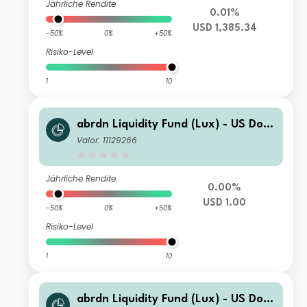
Jährliche Rendite
0.01%
USD 1,385.34
-50%
0%
+50%
Risiko-Level
1
10
abrdn Liquidity Fund (Lux) - US Dolla
r Fund J-1 Inc USD
Valor: 11129266
Jährliche Rendite
0.00%
USD 1.00
-50%
0%
+50%
Risiko-Level
1
10
abrdn Liquidity Fund (Lux) - US Dolla