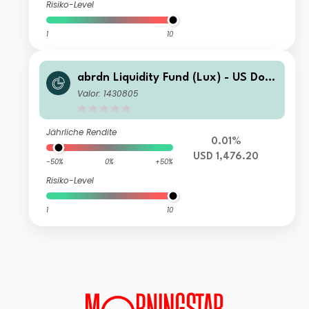
Risiko-Level
1
10
abrdn Liquidity Fund (Lux) - US Dolla
r Fund Z-2 Acc USD
Valor: 1430805
Jährliche Rendite
0.01%
USD 1,476.20
-50%
0%
+50%
Risiko-Level
1
10