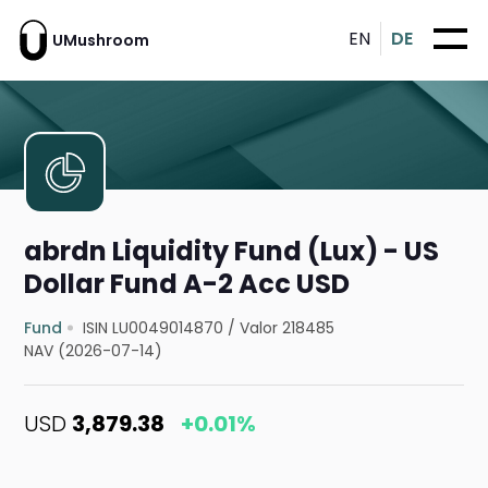
EN
DE
UMushroom
abrdn Liquidity Fund (Lux) - US
Dollar Fund A-2 Acc USD
Fund
ISIN LU0049014870
/
Valor 218485
NAV (2026-07-14)
USD
3,879.38
+0.01%