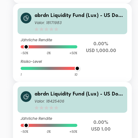
abrdn Liquidity Fund (Lux) - US Dolla
r Fund Z-1 Inc USD
Valor: 18171983
Jährliche Rendite
0.00%
USD 1,000.00
-50%
0%
+50%
Risiko-Level
1
10
abrdn Liquidity Fund (Lux) - US Dolla
r Fund K-1 Inc USD
Valor: 18425406
Jährliche Rendite
0.00%
USD 1.00
-50%
0%
+50%