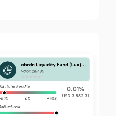
abrdn Liquidity Fund (Lux) -
Valor: 218485
US Dollar Fund A-2 Acc USD
Jährliche Rendite
0.01%
USD 3,882.31
-50%
0%
+50%
Risiko-Level