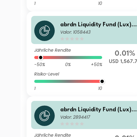
1
10
abrdn Liquidity Fund (Lux) -
Valor: 1058443
US Dollar Fund I-2 Acc USD
Jährliche Rendite
0.01%
USD 1,567.
-50%
0%
+50%
Risiko-Level
1
10
abrdn Liquidity Fund (Lux) -
Valor: 2894417
US Dollar Fund K-2 Acc USD
Jährliche Rendite