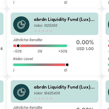
1
10
1
abrdn Liquidity Fund (Lux) -
Valor: 11129266
US Dollar Fund J-1 Inc USD
Jährliche Rendite
0.00%
74
USD 1.00
-50%
0%
+50%
Risiko-Level
1
10
1
abrdn Liquidity Fund (Lux) -
Valor: 18425406
US Dollar Fund K-1 Inc USD
Jährliche Rendite