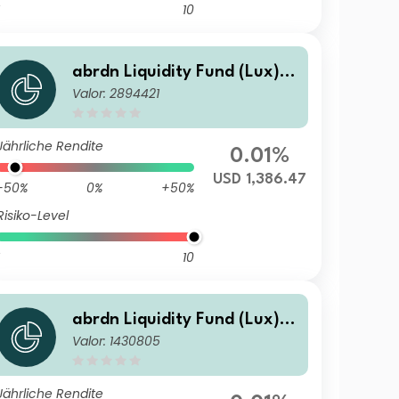
10
abrdn Liquidity Fund (Lux) -
Valor: 2894421
US Dollar Fund J-2 Acc USD
Jährliche Rendite
0.01%
USD 1,386.47
-50%
0%
+50%
Risiko-Level
10
abrdn Liquidity Fund (Lux) -
Valor: 1430805
US Dollar Fund Z-2 Acc USD
Jährliche Rendite