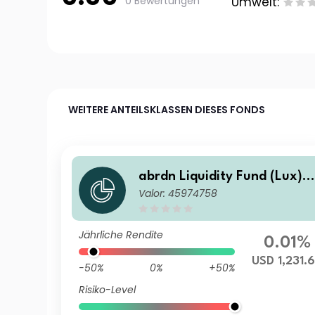
0 Bewertungen
Umwelt:
WEITERE ANTEILSKLASSEN DIESES FONDS
abrdn Liquidity Fund (Lux) -
Valor: 45974758
US Dollar Fund X-2 Acc USD
Jährliche Rendite
0.01%
USD 1,231.
-50%
0%
+50%
Risiko-Level