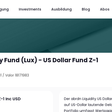
gung
Investments
Ausbildung
Blog
Abos
y Fund (Lux) - US Dollar Fund Z-1
1
/
Valor 18171983
Z-1 Inc USD
Der abrdn Liquidity US Doll
auf US-Dollar lautende Gel
Portfolio umfasst Wertpapi