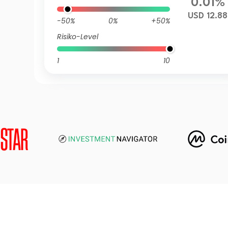
0.01%
USD 12.88
-50%
0%
+50%
Risiko-Level
1
10