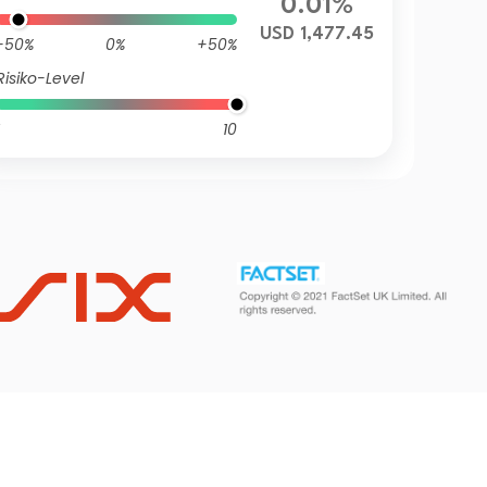
0.01%
USD 1,477.45
-50%
0%
+50%
Risiko-Level
10