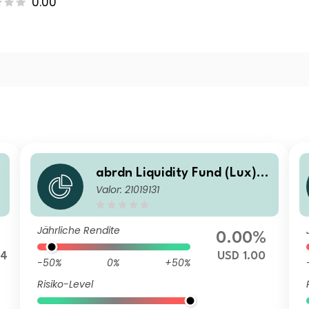
0.00
abrdn Liquidity Fund (Lux) -
Valor: 21019131
US Dollar Fund L-1 Inc USD
Jährliche Rendite
0.00%
64
USD 1.00
-50%
0%
+50%
Risiko-Level