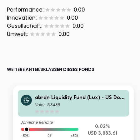
Performance:
0.00
Innovation:
0.00
Gesellschaft:
0.00
Umwelt:
0.00
WEITERE ANTEILSKLASSEN DIESES FONDS
abrdn Liquidity Fund (Lux) - US Dolla
r Fund A-2 Acc USD
Valor: 218485
Jährliche Rendite
0.02%
USD 3,883.61
-50%
0%
+50%