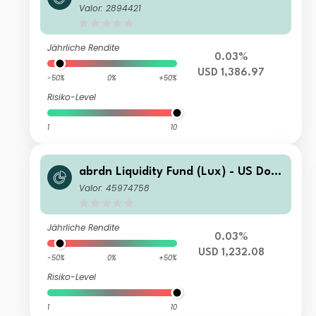
r Fund J-2 Acc USD
Valor: 2894421
Jährliche Rendite
0.03%
USD 1,386.97
-50%
0%
+50%
Risiko-Level
1
10
abrdn Liquidity Fund (Lux) - US Dolla
r Fund X-2 Acc USD
Valor: 45974758
Jährliche Rendite
0.03%
USD 1,232.08
-50%
0%
+50%
Risiko-Level
1
10