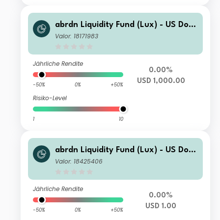
abrdn Liquidity Fund (Lux) - US Dolla
r Fund Z-1 Inc USD
Valor: 18171983
Jährliche Rendite
0.00%
USD 1,000.00
-50%
0%
+50%
Risiko-Level
1
10
abrdn Liquidity Fund (Lux) - US Dolla
r Fund K-1 Inc USD
Valor: 18425406
Jährliche Rendite
0.00%
USD 1.00
-50%
0%
+50%