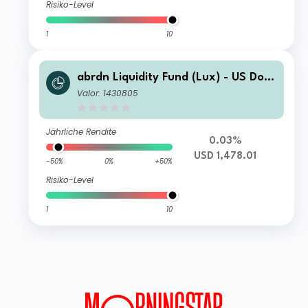
Risiko-Level
1
10
abrdn Liquidity Fund (Lux) - US Dolla
r Fund Z-2 Acc USD
Valor: 1430805
Jährliche Rendite
0.03%
USD 1,478.01
-50%
0%
+50%
Risiko-Level
1
10