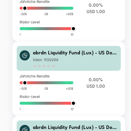
Jährliche Rendite
0.00%
USD 1.00
-50%
0%
+50%
Risiko-Level
1
10
abrdn Liquidity Fund (Lux) - US Dolla
r Fund J-1 Inc USD
Valor: 11129266
Jährliche Rendite
0.00%
USD 1.00
-50%
0%
+50%
Risiko-Level
1
10
abrdn Liquidity Fund (Lux) - US Dolla