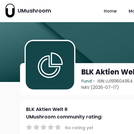
UMushroom
Home
M
BLK Aktien Wel
Fund
ISIN LU1911604954
NAV (2026-07-17)
BLK Aktien Welt R
UMushroom community rating:
No rating yet