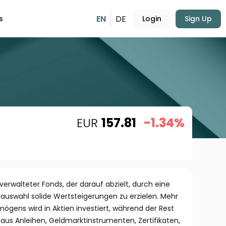
EN
DE
s
Login
Sign Up
EUR
157.81
-1.34%
v verwalteter Fonds, der darauf abzielt, durch eine
auswahl solide Wertsteigerungen zu erzielen. Mehr
mögens wird in Aktien investiert, während der Rest
g aus Anleihen, Geldmarktinstrumenten, Zertifikaten,