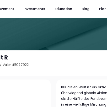
ovement
Investments
Education
Blog
Plan
t R
/
Valor 45077922
BLK Aktien Welt ist ein akti
überwiegend globale Aktien
als die Hälfte des Fondsver
in eine vielfältige Mischun