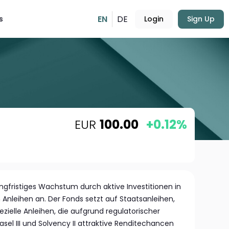
EN
DE
s
Login
Sign Up
EUR
100.00
+0.12%
angfristiges Wachstum durch aktive Investitionen in
n Anleihen an. Der Fonds setzt auf Staatsanleihen,
zielle Anleihen, die aufgrund regulatorischer
l III und Solvency II attraktive Renditechancen