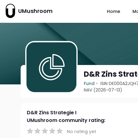
UMushroom
Home
M
D&R Zins Strat
Fund
ISIN DE000A2JQH7
NAV (2026-07-13)
D&R Zins Strategie I
UMushroom community rating:
No rating yet