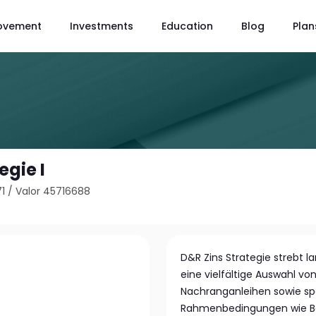
ovement
Investments
Education
Blog
Plan
egie I
1
/
Valor 45716688
D&R Zins Strategie strebt l
eine vielfältige Auswahl vo
Nachranganleihen sowie spe
Rahmenbedingungen wie Base