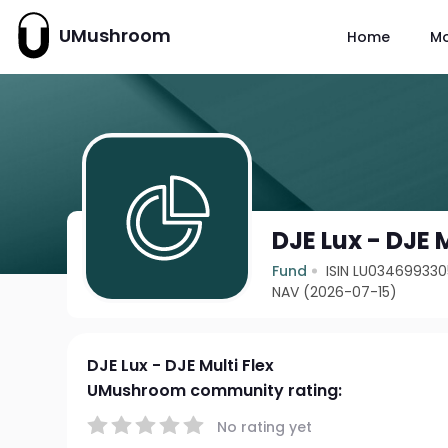
UMushroom
Home
M
DJE Lux - DJE M
Fund
ISIN LU034699330
NAV (2026-07-15)
DJE Lux - DJE Multi Flex
UMushroom community rating:
No rating yet