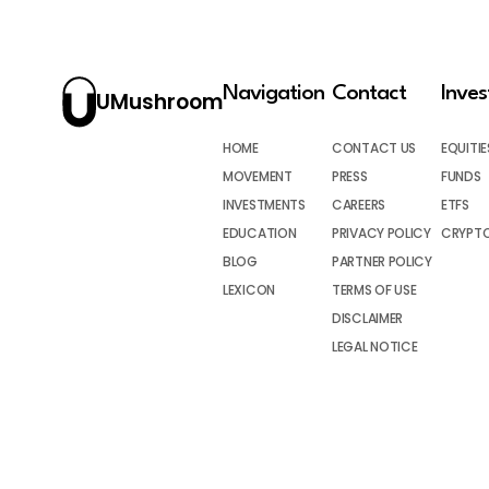
Navigation
Contact
Inve
UMushroom
HOME
CONTACT US
EQUITIE
MOVEMENT
PRESS
FUNDS
INVESTMENTS
CAREERS
ETFS
EDUCATION
PRIVACY POLICY
CRYPT
BLOG
PARTNER POLICY
LEXICON
TERMS OF USE
DISCLAIMER
LEGAL NOTICE