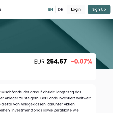
EN
DE
s
Login
Sign Up
EUR
254.67
-0.07%
ler Mischfonds, der darauf abzielt, langfristig das
 Anleger zu steigern. Der Fonds investiert weltweit
Palette von Anlageklassen, darunter Aktien,
eihen, Investmentfonds sowie Zertifikate wie