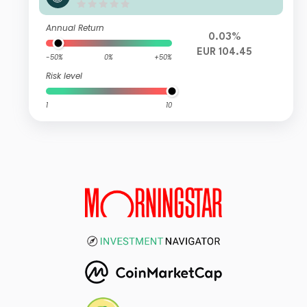
L HIGH YIELD EUR P01
Annual Return
0.03%
EUR 104.45
-50%
0%
+50%
Risk level
1
10