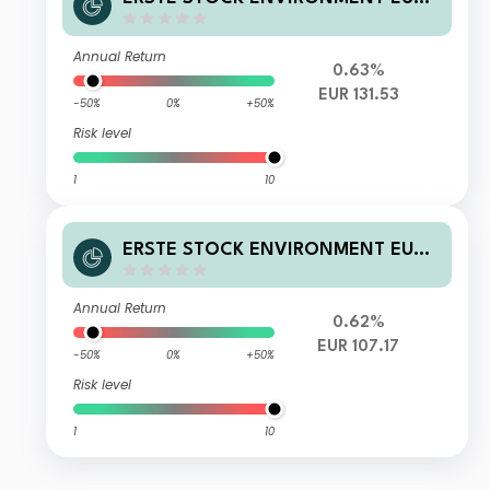
D01 A
Annual Return
0.63%
EUR 131.53
-50%
0%
+50%
Risk level
1
10
ERSTE STOCK ENVIRONMENT EUR I
01 A
Annual Return
0.62%
EUR 107.17
-50%
0%
+50%
Risk level
1
10