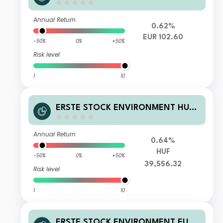
R01 A
Annual Return
0.62%
EUR 102.60
-50%
0%
+50%
Risk level
1
10
ERSTE STOCK ENVIRONMENT HUF
R01 VTIA
Annual Return
0.64%
HUF
-50%
0%
+50%
39,556.32
Risk level
1
10
ERSTE STOCK ENVIRONMENT EUR