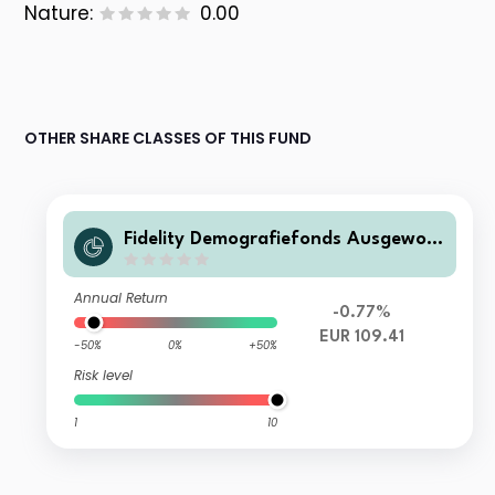
Nature:
0.00
OTHER SHARE CLASSES OF THIS FUND
Fidelity Demografiefonds Ausgewog
en I - Acc
Annual Return
-0.77%
EUR 109.41
-50%
0%
+50%
Risk level
1
10