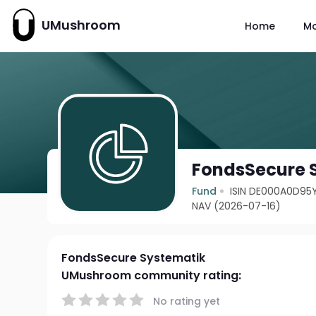
UMushroom
Home
M
FondsSecure 
Fund
ISIN DE000A0D95
NAV (2026-07-16)
FondsSecure Systematik
UMushroom community rating:
No rating yet