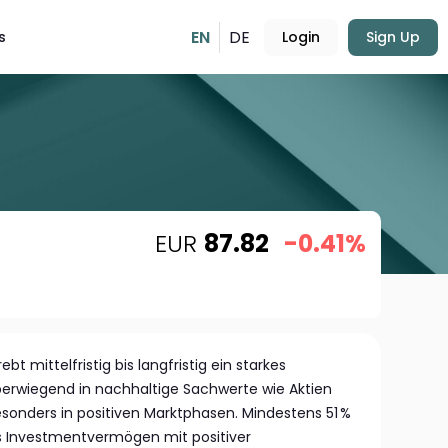
EN
DE
s
Login
Sign Up
EUR
87.82
-0.41%
t mittelfristig bis langfristig ein starkes
rwiegend in nachhaltige Sachwerte wie Aktien
esonders in positiven Marktphasen. Mindestens 51 %
s Investmentvermögen mit positiver