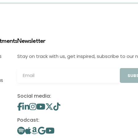
stments
Newsletter
Stay on track with us, get inspired, subscribe to our 
S
SUBS
OS
Social media:
Podcast: