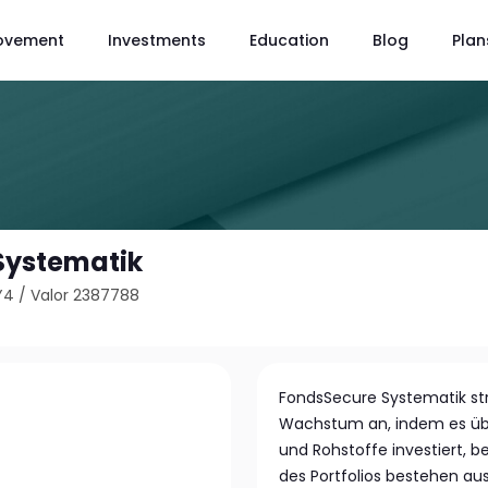
ovement
Investments
Education
Blog
Plan
Systematik
Y4
/
Valor 2387788
FondsSecure Systematik streb
Wachstum an, indem es übe
und Rohstoffe investiert, b
des Portfolios bestehen au