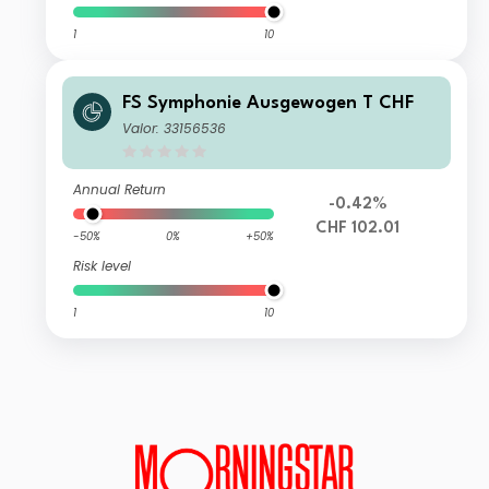
1
10
FS Symphonie Ausgewogen T CHF
Valor: 33156536
Annual Return
-0.42%
CHF 102.01
-50%
0%
+50%
Risk level
1
10