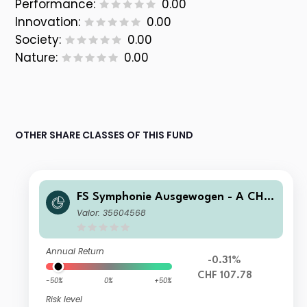
Performance:
0.00
Innovation:
0.00
Society:
0.00
Nature:
0.00
OTHER SHARE CLASSES OF THIS FUND
FS Symphonie Ausgewogen - A CHF
hedged
Valor: 35604568
Annual Return
-0.31%
CHF 107.78
-50%
0%
+50%
Risk level