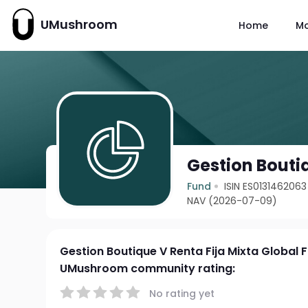
UMushroom
Home
M
Gestion Boutiq
Fund
ISIN ES0131462063
NAV (2026-07-09)
Gestion Boutique V Renta Fija Mixta Global F
UMushroom community rating:
No rating yet