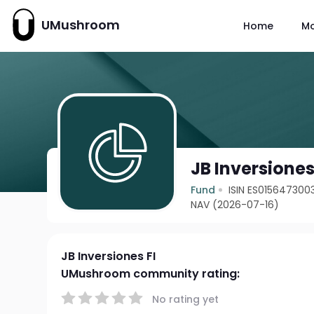
UMushroom
Home
M
JB Inversiones
Fund
ISIN ES015647300
NAV (2026-07-16)
JB Inversiones FI
UMushroom community rating:
No rating yet