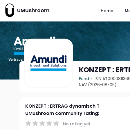
UMushroom
Home
M
KONZEPT : ER
Fund
ISIN AT000081136
NAV (2026-08-05)
KONZEPT : ERTRAG dynamisch T
UMushroom community rating:
No rating yet