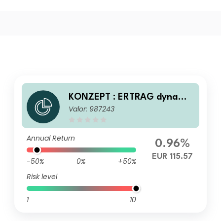
KONZEPT : ERTRAG dynamis
Valor: 987243
ch A
Annual Return
0.96%
EUR 115.57
-50%
0%
+50%
Risk level
1
10