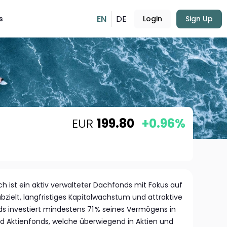
EN
DE
s
Login
Sign Up
EUR
199.80
+0.96%
 ist ein aktiv verwalteter Dachfonds mit Fokus auf
abzielt, langfristiges Kapitalwachstum und attraktive
nds investiert mindestens 71 % seines Vermögens in
nd Aktienfonds, welche überwiegend in Aktien und