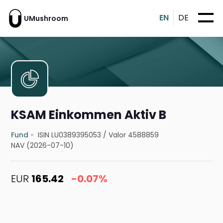
EN
DE
UMushroom
KSAM Einkommen Aktiv B
Fund
ISIN LU0389395053
/
Valor 4588859
NAV (2026-07-10)
EUR
165.42
-0.07%