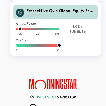
Perspektive Ovid Global Equity Fond
s SI
Annual Return
1.01%
EUR 81.36
-50%
0%
+50%
Risk level
1
10