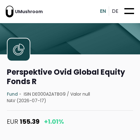
EN
DE
UMushroom
Perspektive Ovid Global Equity
Fonds R
Fund
ISIN DE000A2ATBG9
/
Valor null
NAV (2026-07-17)
EUR
155.39
+1.01%