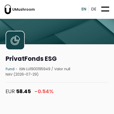
EN
DE
UMushroom
PrivatFonds ESG
Fund
ISIN LU1900195949
/
Valor null
NAV (2026-07-29)
EUR
58.45
-0.54%