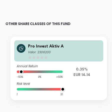
OTHER SHARE CLASSES OF THIS FUND
Pro Invest Aktiv A
Valor: 2306200
Annual Return
0.35%
EUR 14.14
-50%
0%
+50%
Risk level
1
10