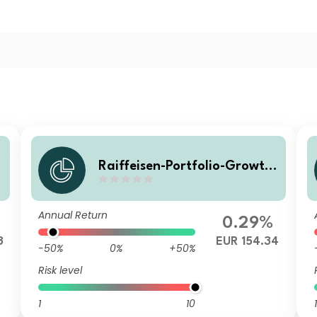
Raiffeisen-Portfolio-Growth
R T
Annual Return
0.29%
3
EUR 154.34
-50%
0%
+50%
Risk level
1
10
1