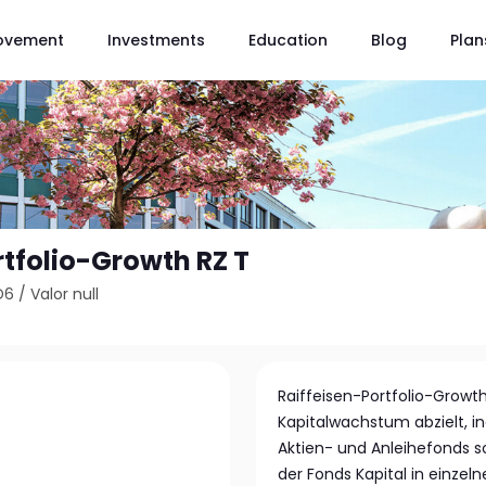
ovement
Investments
Education
Blog
Plan
rtfolio-Growth RZ T
D6
/
Valor null
Raiffeisen-Portfolio-Growth
Kapitalwachstum abzielt, i
Aktien- und Anleihefonds so
der Fonds Kapital in einzel