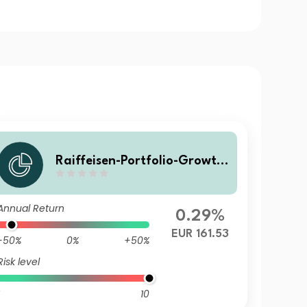
Raiffeisen-Portfolio-Growth
R VTA
Annual Return
0.29%
EUR 161.53
-50%
0%
+50%
Risk level
10