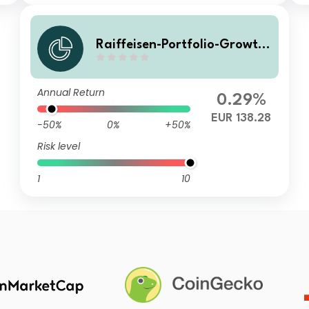
Raiffeisen-Portfolio-Growth
R A
Annual Return
0.29%
EUR 138.28
-50%
0%
+50%
Risk level
1
10