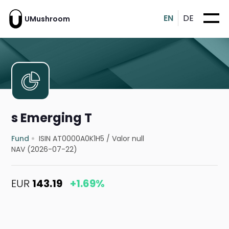
EN
DE
UMushroom
s Emerging T
Fund
ISIN AT0000A0K1H5
/
Valor null
NAV (2026-07-22)
EUR
143.19
+1.69%