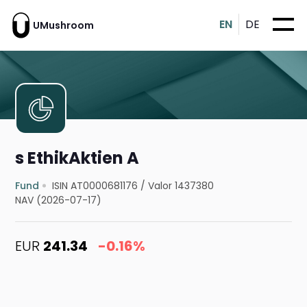
EN
DE
UMushroom
s EthikAktien A
Fund
ISIN AT0000681176
/
Valor 1437380
NAV (2026-07-17)
EUR
241.34
-0.16%