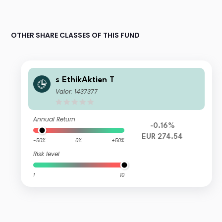
OTHER SHARE CLASSES OF THIS FUND
s EthikAktien T
Valor: 1437377
Annual Return
-0.16%
EUR 274.54
-50%
0%
+50%
Risk level
1
10